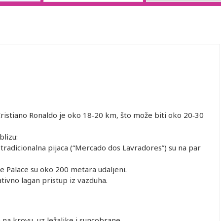
stiano Ronaldo je oko 18‑20 km, što može biti oko 20‑30
blizu:
 tradicionalna pijaca (“Mercado dos Lavradores”) su na par
te Palace su oko 200 metara udaljeni.
tivno lagan pristup iz vazduha.
na krovu, uz ležaljke i suncobrane.