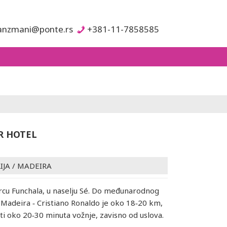
anzmani@ponte.rs
+381-11-7858585
R HOTEL
IJA
/
MADEIRA
srcu Funchala, u naselju Sé. Do međunarodnog
adeira ‑ Cristiano Ronaldo je oko 18‑20 km,
ti oko 20‑30 minuta vožnje, zavisno od uslova.