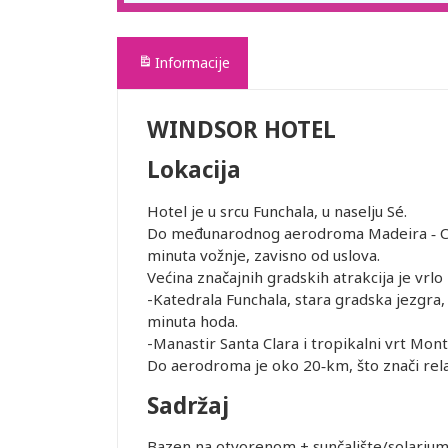
Informacije
WINDSOR HOTEL
Lokacija
Hotel je u srcu Funchala, u naselju Sé.
Do međunarodnog aerodroma Madeira ‑ Cri
minuta vožnje, zavisno od uslova.
Većina značajnih gradskih atrakcija je vrlo 
-Katedrala Funchala, stara gradska jezgra,
minuta hoda.
-Manastir Santa Clara i tropikalni vrt Mon
Do aerodroma je oko 20‑km, što znači rela
Sadržaj
Bazen na otvorenom + sunčalište/solarium 