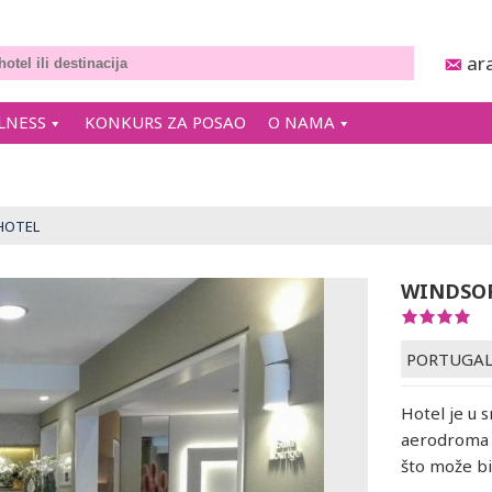
ar
LNESS
KONKURS ZA POSAO
O NAMA
HOTEL
WINDSO
PORTUGAL
Hotel je u 
aerodroma M
što može bi