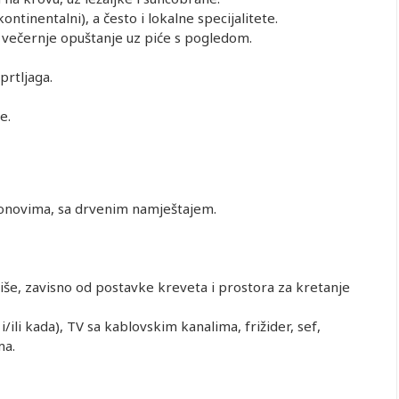
ontinentalni), a često i lokalne specijalitete.
 večernje opuštanje uz piće s pogledom.
prtljaga.
te.
tonovima, sa drvenim namještajem.
iše, zavisno od postavke kreveta i prostora za kretanje
/ili kada), TV sa kablovskim kanalima, frižider, sef,
ma.