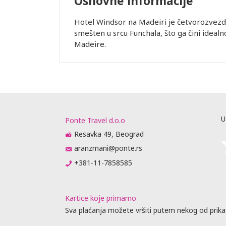
Osnovne informacije
Hotel Windsor na Madeiri je četvorozvezda
smešten u srcu Funchala, što ga čini ideal
Madeire.
U
Ponte Travel d.o.o
Resavka 49, Beograd
aranzmani@ponte.rs
+381-11-7858585
Kartice koje primamo
Sva plaćanja možete vršiti putem nekog od prika