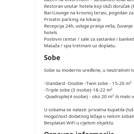
Restoran unutar hotela koji služi doručak (k
Bar/Lounge na krovnoj terasi, pogodan za
Privatni parking na lokaciji.
Recepcija 24h, usluga pranja veša, čuvanje 
hotels
Poslovni centar / sale za sastanke i banke
Masaža / spa tretmani uz doplatu..
Sobe
Sobe su moderno uređene, u neutralnim 
-Standard -Double -Twin sobe
- 15‑20 m²
-Triple sobe (3 osobe)-18‑22 m²
-Quadruple(4 osobe) - oko 20 m² ili malo v
U sobama se nalaze: privatna kupatila (tuš i
mogućnost dodatnog ležaja u nekim soba
Besplatan WiFi u cijelom objektu.