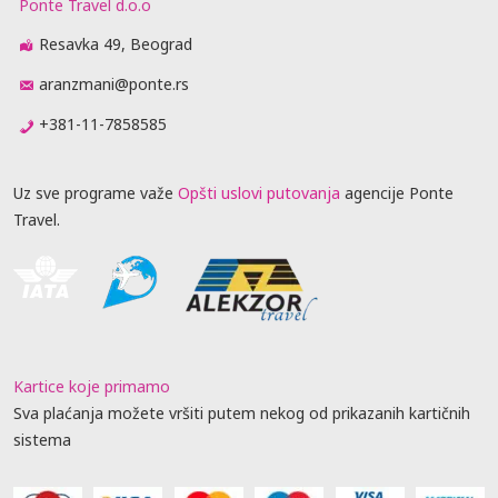
Ponte Travel d.o.o
Resavka 49, Beograd
aranzmani@ponte.rs
+381-11-7858585
Uz sve programe važe
Opšti uslovi putovanja
agencije Ponte
Travel.
Kartice koje primamo
Sva plaćanja možete vršiti putem nekog od prikazanih kartičnih
sistema