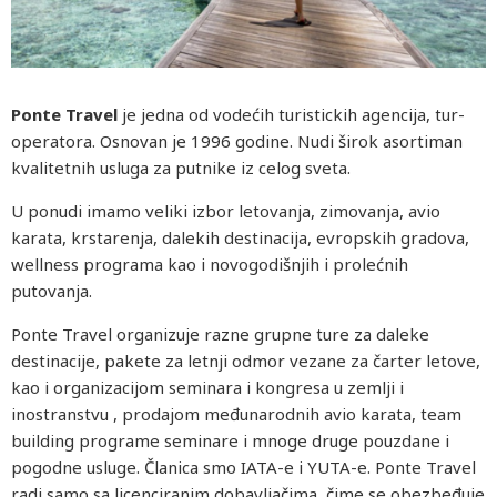
Ponte Travel
je jedna od vodećih turistickih agencija, tur-
operatora. Osnovan je 1996 godine. Nudi širok asortiman
kvalitetnih usluga za putnike iz celog sveta.
U ponudi imamo veliki izbor letovanja, zimovanja, avio
karata, krstarenja, dalekih destinacija, evropskih gradova,
wellness programa kao i novogodišnjih i prolećnih
putovanja.
Ponte Travel organizuje razne grupne ture za daleke
destinacije, pakete za letnji odmor vezane za čarter letove,
kao i organizacijom seminara i kongresa u zemlji i
inostranstvu , prodajom međunarodnih avio karata, team
building programe seminare i mnoge druge pouzdane i
pogodne usluge. Članica smo IATA-e i YUTA-e. Ponte Travel
radi samo sa licenciranim dobavljačima, čime se obezbeđuje