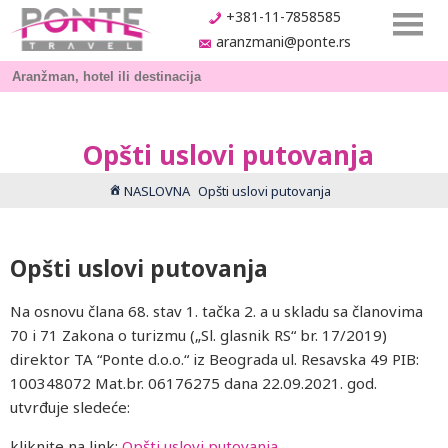
+381-11-7858585
aranzmani@ponte.rs
Opšti uslovi putovanja
NASLOVNA
Opšti uslovi putovanja
Opšti uslovi putovanja
Na osnovu člana 68. stav 1. tačka 2. a u skladu sa članovima
70 i 71 Zakona o turizmu („Sl. glasnik RS“ br. 17/2019)
direktor TA “Ponte d.o.o.“ iz Beograda ul. Resavska 49 PIB:
100348072 Mat.br. 06176275 dana 22.09.2021. god.
utvrđuje sledeće:
kliknite na link:
Opšti uslovi putovanja