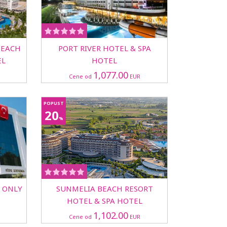
 BEACH
PORT RIVER HOTEL & SPA
EL
HOTEL
1,077.00
Cene od
EUR
POPUST
20
%
 ONLY
SUNMELIA BEACH RESORT
HOTEL & SPA HOTEL
1,102.00
Cene od
EUR