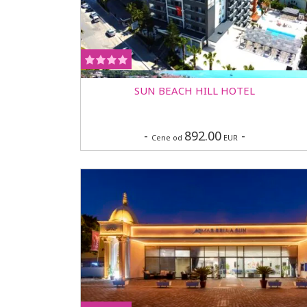
SUN BEACH HILL HOTEL
-
892.00
-
Cene od
EUR