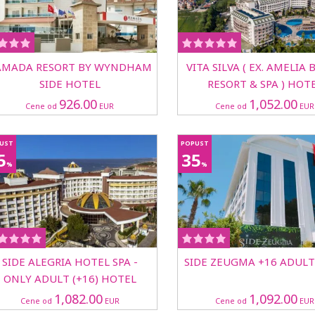
AMADA RESORT BY WYNDHAM
VITA SILVA ( EX. AMELIA
SIDE HOTEL
RESORT & SPA ) HOT
926.00
1,052.00
Cene od
EUR
Cene od
EUR
UST
POPUST
5
35
%
%
SIDE ALEGRIA HOTEL SPA -
SIDE ZEUGMA +16 ADULT
ONLY ADULT (+16) HOTEL
1,082.00
1,092.00
Cene od
EUR
Cene od
EUR