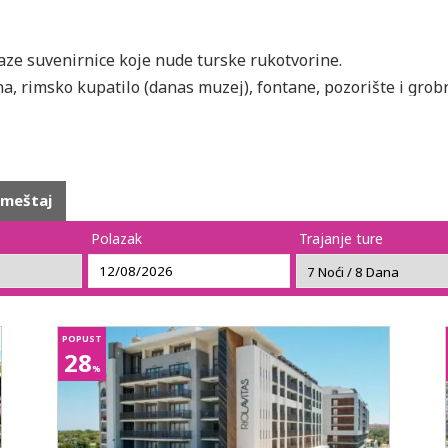
aze suvenirnice koje nude turske rukotvorine.
a, rimsko kupatilo (danas muzej), fontane, pozorište i grob
tradicionalno organizuje međunarodni festival opere i balet
stacima, dve peskovite plaže, brojnim radnjama i hotelima, k
smeštaj
Polazak
Trajanje ture
POPUST
28
%