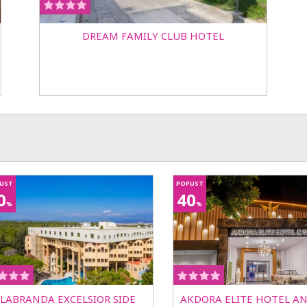
DREAM FAMILY CLUB HOTEL
UST
POPUST
0
40
%
%
LABRANDA EXCELSIOR SIDE
AKDORA ELITE HOTEL AN