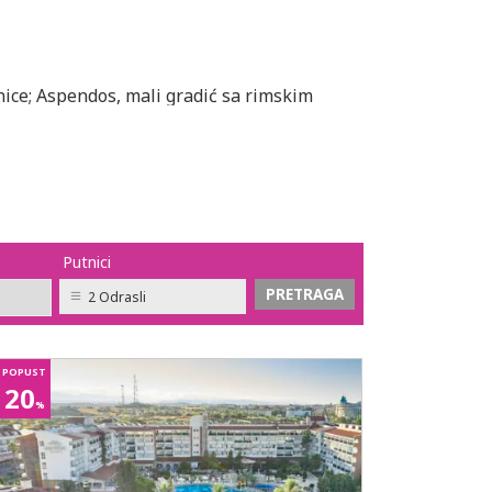
nice; Aspendos, mali gradić sa rimskim
a.
afićima i restoranima koji gledaju na
Putnici
2 Odrasli
POPUST
20
%