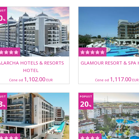
UST
0
%
ALARCHA HOTELS & RESORTS
GLAMOUR RESORT & SPA
HOTEL
1,102.00
1,117.00
Cene od
EUR
Cene od
EUR
UST
POPUST
8
20
%
%