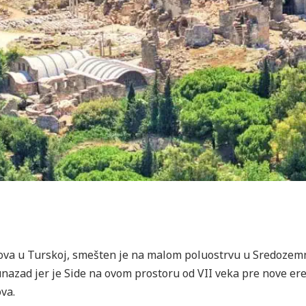
adova u Turskoj, smešten je na malom poluostrvu u Sredozem
unazad jer je Side na ovom prostoru od VII veka pre nove ere
va.