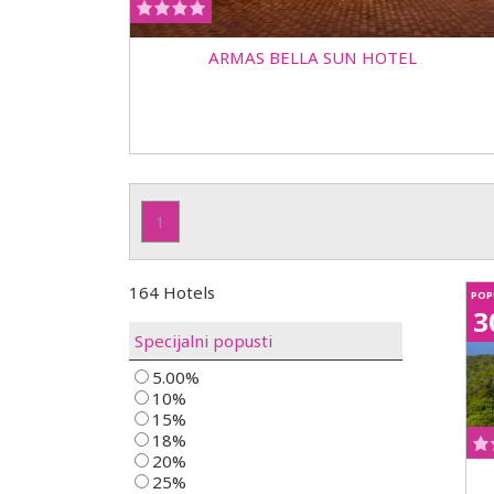
ARMAS BELLA SUN HOTEL
1
164 Hotels
POP
3
Specijalni popusti
5.00%
10%
15%
18%
20%
25%