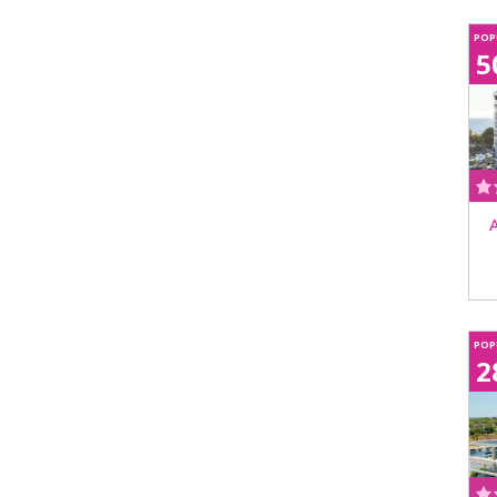
POP
5
POP
2