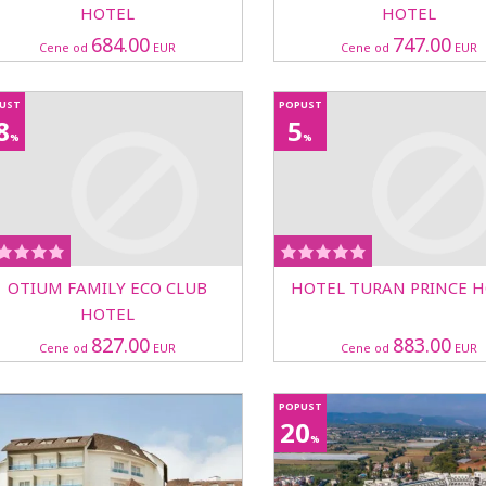
HOTEL
HOTEL
684.00
747.00
Cene od
EUR
Cene od
EUR
UST
POPUST
8
5
%
%
OTIUM FAMILY ECO CLUB
HOTEL TURAN PRINCE 
HOTEL
827.00
883.00
Cene od
EUR
Cene od
EUR
POPUST
20
%