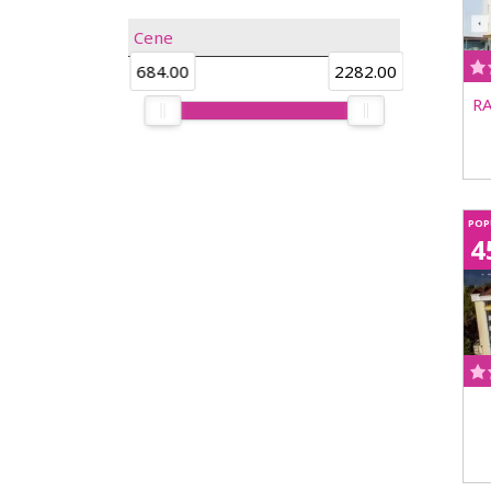
Cene
684.00
2282.00
R
POP
4