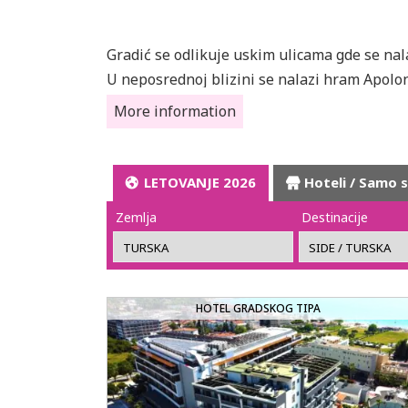
Gradić se odlikuje uskim ulicama gde se nal
U neposrednoj blizini se nalazi hram Apolon
teatrom u kome se svake godine tokom leta 
More information
Danas je Side slikoviti centar sa antičkim o
more.
LETOVANJE 2026
Hoteli / Samo 
Zemlja
Destinacije
HOTEL GRADSKOG TIPA