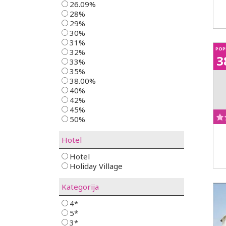
26.09%
28%
29%
30%
31%
POP
32%
3
33%
35%
38.00%
40%
42%
45%
50%
Hotel
Hotel
Holiday Village
Kategorija
4*
5*
3*