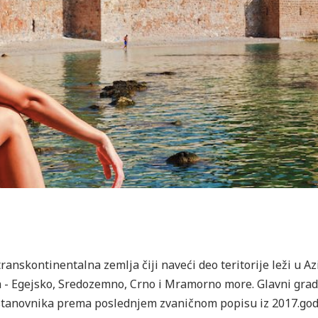
anskontinentalna zemlja čiji naveći deo teritorije leži u Аzi
ra - Egejsko, Sredozemno, Crno i Mramorno more. Glavni grad 
00 stanovnika prema poslednjem zvaničnom popisu iz 2017.go