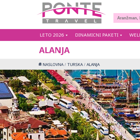
LETO 2026
DINAMICNI PAKETI
WEL
ALANJA
NASLOVNA
TURSKA
ALANJA