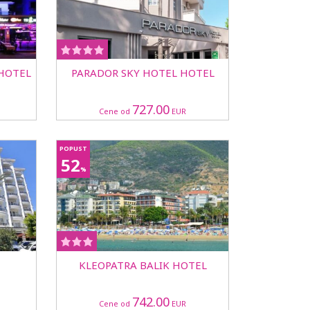
 HOTEL
PARADOR SKY HOTEL HOTEL
727.00
Cene od
EUR
POPUST
52
%
KLEOPATRA BALIK HOTEL
742.00
Cene od
EUR