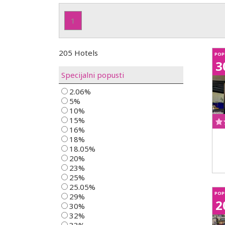
1
205 Hotels
POP
3
Specijalni popusti
2.06%
5%
10%
15%
16%
18%
18.05%
20%
23%
25%
25.05%
POP
29%
2
30%
32%
33%