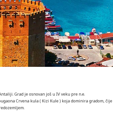
taliji. Grad je osnovan još u IV veku pre n.e.
gaona Crvena kula ( Kizi Kule ) koja dominira gradom, čije 
Sredozemljem.