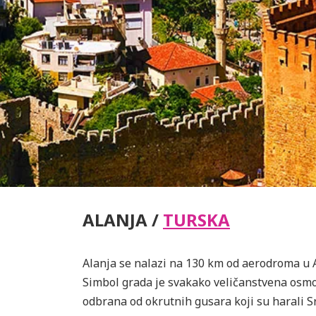
ALANJA /
TURSKA
Alanja se nalazi na 130 km od aerodroma u An
Simbol grada je svakako veličanstvena osmou
odbrana od okrutnih gusara koji su harali 