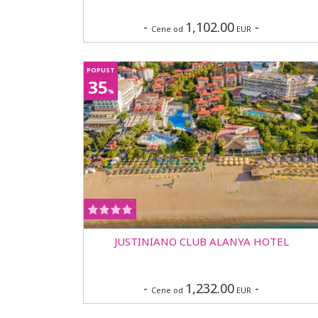
-
1,102.00
-
Cene od
EUR
POPUST
35
%
JUSTINIANO CLUB ALANYA HOTEL
-
1,232.00
-
Cene od
EUR