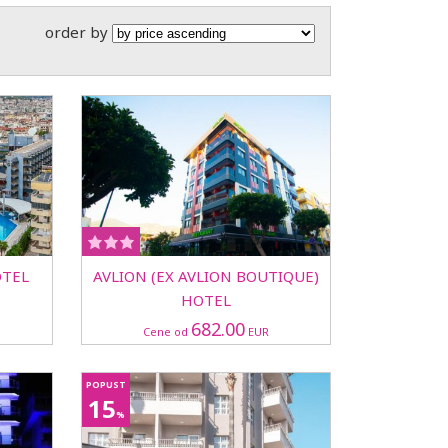
order by
OTEL
AVLION (EX AVLION BOUTIQUE)
HOTEL
682.00
Cene od
EUR
POPUST
15
%