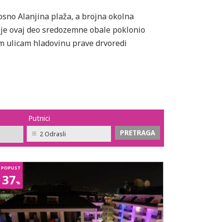
nosno Alanjina plaža, a brojna okolna
 je ovaj deo sredozemne obale poklonio
im ulicam hladovinu prave drvoredi
ađe populacije.
Putnici
2 Odrasli
POPUST
37
%