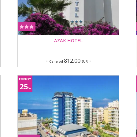
AZAK HOTEL
-
812.00
-
Cene od
EUR
POPUST
25
%