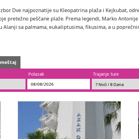
 izbor. Dve najpoznatije su Kleopatrina plaža i Kejkubat, od
oje pretežno peščane plaže. Prema legendi, Marko Antonije
a u Alanji sa palmama, eukaliptusima, fikusima, a u poprečn
, a bogati noćni provod je ono što privlači mnoge turiste ml
smeštaj
Polazak
Trajanje ture