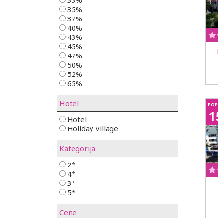
35%
37%
40%
43%
45%
47%
50%
52%
65%
Hotel
POP
1
Hotel
Holiday Village
Kategorija
2*
4*
3*
5*
Cene