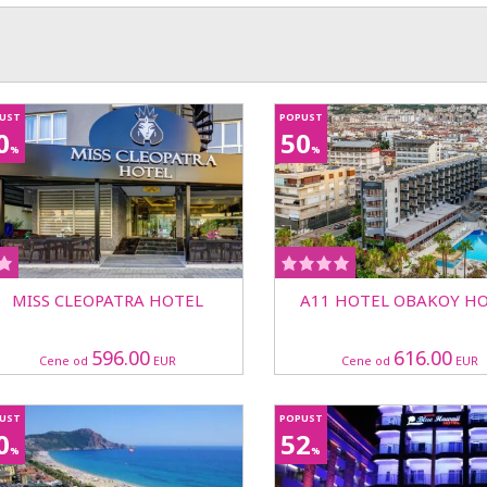
UST
POPUST
0
50
%
%
MISS CLEOPATRA HOTEL
A11 HOTEL OBAKOY H
596.00
616.00
Cene od
EUR
Cene od
EUR
UST
POPUST
0
52
%
%