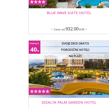
BLUE WAVE SUITE HOTEL
-
932.00
-
Cene od
EUR
DVOJE DECE GRATIS
POPUST
40
PORODIČNI HOTELI
%
NA PLAŽI
DIZALYA PALM GARDEN HOTEL