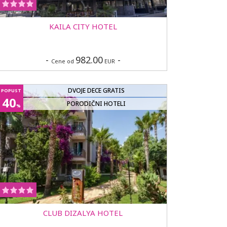
KAILA CITY HOTEL
-
982.00
-
Cene od
EUR
DVOJE DECE GRATIS
POPUST
40
PORODIČNI HOTELI
%
CLUB DIZALYA HOTEL