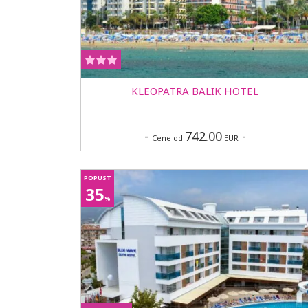
KLEOPATRA BALIK HOTEL
-
742.00
-
Cene od
EUR
POPUST
35
%