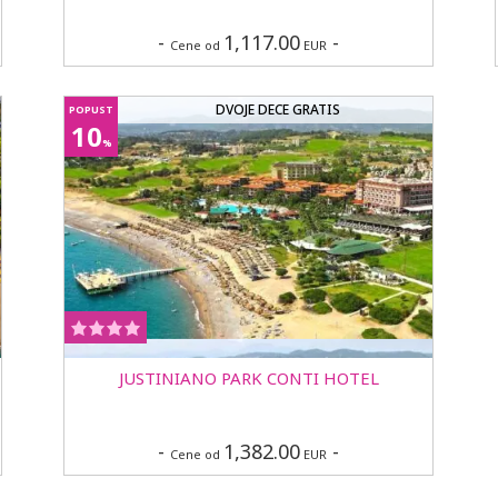
-
1,117.00
-
Cene od
EUR
DVOJE DECE GRATIS
POPUST
10
%
JUSTINIANO PARK CONTI HOTEL
-
1,382.00
-
Cene od
EUR