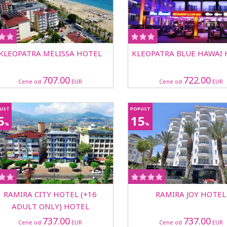
KLEOPATRA MELISSA HOTEL
KLEOPATRA BLUE HAWAI
707.00
722.00
Cene od
EUR
Cene od
EUR
UST
POPUST
5
15
%
%
RAMIRA CITY HOTEL (+16
RAMIRA JOY HOTEL
ADULT ONLY) HOTEL
737.00
737.00
Cene od
EUR
Cene od
EUR