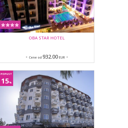
OBA STAR HOTEL
-
932.00
-
Cene od
EUR
POPUST
15
%