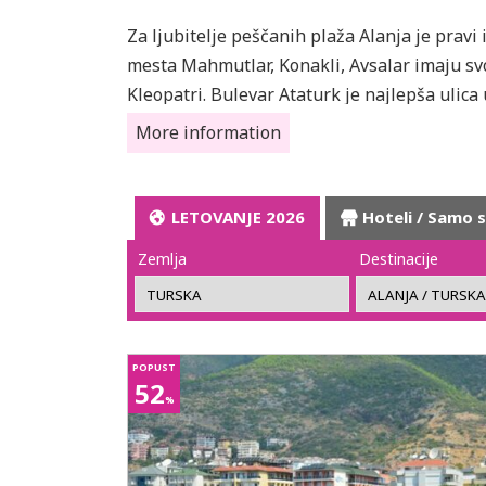
Za ljubitelje peščanih plaža Alanja je pravi
mesta Mahmutlar, Konakli, Avsalar imaju sv
Kleopatri. Bulevar Ataturk je najlepša ulic
narandže i nara.
More information
Grad je prepun prodavnica, kafea, restorana
LETOVANJE 2026
Hoteli / Samo 
Zemlja
Destinacije
POPUST
52
%