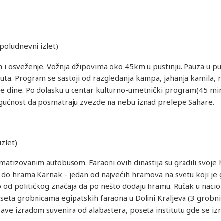
poludnevni izlet)
i osveženje. Vožnja džipovima oko 45km u pustinju. Pauza u pust
ta. Program se sastoji od razgledanja kampa, jahanja kamila, 
e dine. Po dolasku u centar kulturno-umetnički program(45 min)
 mogućnost da posmatraju zvezde na nebu iznad prelepe Sahare.
zlet)
imatizovanim autobusom. Faraoni ovih dinastija su gradili svoj
k do hrama Karnak - jedan od najvećih hramova na svetu koji je
lo od političkog značaja da po nešto dodaju hramu. Ručak u naci
ta grobnicama egipatskih faraona u Dolini Kraljeva (3 grobni
ve izradom suvenira od alabastera, poseta institutu gde se izra