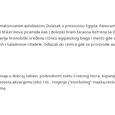
limatizovanim autobusom. Dolazak u prestonicu Egipta. Panoram
 Mikerinova piramida kao i dolinski hram faraona Kefrena sa č
lja hronološki sređenu riznicu egipatskog blaga i mesto gde 
 i Saladinove citadele. Odlazak do centra gde se proizvode aut
uživaju u dobroj zabavi, podvodnom svetu Crvenog mora, kupanju 
seta akvarijumu (oko 1h) , ronjenje (“snorkeling”-maska,cevka i
ima.