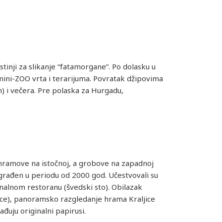
inji za slikanje “fatamorgane”. Po dolasku u
mini-ZOO vrta i terarijuma. Povratak džipovima
 i večera. Pre polaska za Hurgadu,
e hramove na istočnoj, a grobove na zapadnoj
 građen u periodu od 2000 god. Učestvovali su
onalnom restoranu (švedski sto). Obilazak
ce), panoramsko razgledanje hrama Kraljice
đuju originalni papirusi.