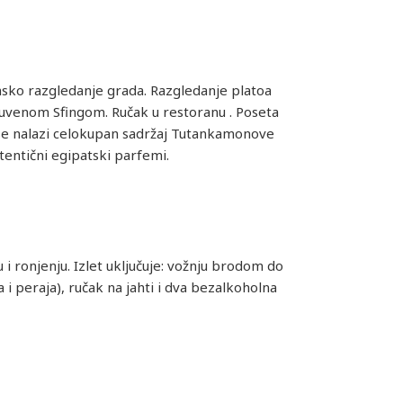
sko razgledanje grada. Razgledanje platoa
uvenom Sfingom. Ručak u restoranu . Poseta
se nalazi celokupan sadržaj Tutankamonove
entični egipatski parfemi.
i ronjenju. Izlet uključuje: vožnju brodom do
 peraja), ručak na jahti i dva bezalkoholna