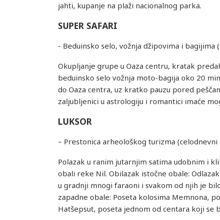
jahti, kupanje na plaži nacionalnog parka.
SUPER SAFARI
- Beduinsko selo, vožnja džipovima i bagijima (
Okupljanje grupe u Oaza centru, kratak predah 
beduinsko selo vožnja moto-bagija oko 20 minu
do Oaza centra, uz kratko pauzu pored peščan
zaljubljenici u astrologiju i romantici imaće
LUKSOR
– Prestonica arheološkog turizma (celodnevni i
Polazak u ranim jutarnjim satima udobnim i kl
obali reke Nil. Obilazak istočne obale: Odlaza
u gradnji mnogi faraoni i svakom od njih je bi
zapadne obale: Poseta kolosima Memnona, pose
Hatšepsut, poseta jednom od centara koji se ba