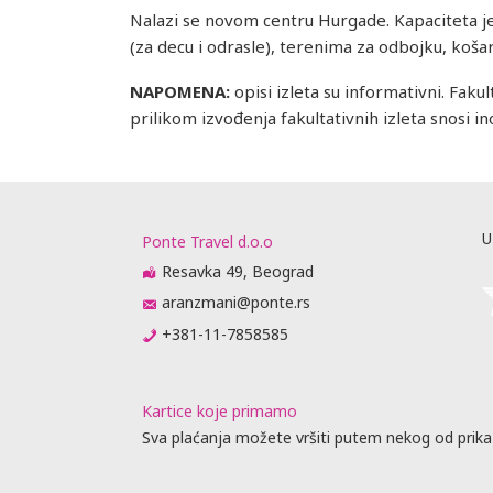
Nalazi se novom centru Hurgade. Kapaciteta j
(za decu i odrasle), terenima za odbojku, košark
NAPOMENA:
opisi izleta su informativni. Faku
prilikom izvođenja fakultativnih izleta snosi in
U
Ponte Travel d.o.o
Resavka 49, Beograd
aranzmani@ponte.rs
+381-11-7858585
Kartice koje primamo
Sva plaćanja možete vršiti putem nekog od prika