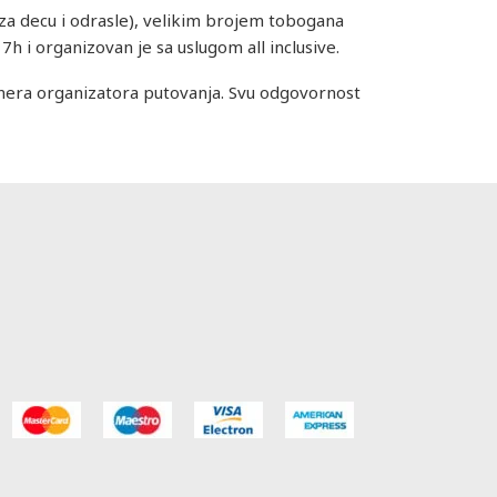
za decu i odrasle), velikim brojem tobogana
7h i organizovan je sa uslugom all inclusive.
artnera organizatora putovanja. Svu odgovornost