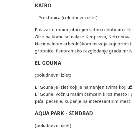
KAIRO
– Prestonica (celodnevni izlet)
Polazak u ranim jutarnjim satima udobnim i k
Gize na kome se nalaze Keopsova, Kefrenova i
Nacionalnom arheološkom muzeju koji predstav
grobnice. Panoramsko razgledanje grada mrtvih
EL GOUNA
(poludnevni izlet)
El Gouna je izlet koji je namenjen svima koji 
El Goune, vožnju malim čamcem kroz mesto i po
pića, pecanje, kupanje na interesantnim mest
AQUA PARK - SINDBAD
(poludnevni izlet)