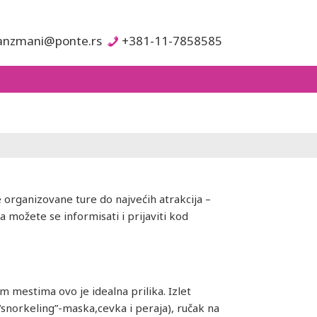
anzmani@ponte.rs
+381-11-7858585
 organizovane ture do najvećih atrakcija –
 možete se informisati i prijaviti kod
m mestima ovo je idealna prilika. Izlet
“snorkeling”-maska,cevka i peraja), ručak na