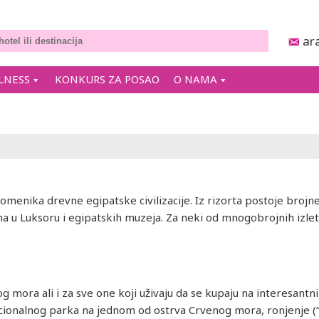
ar
LNESS
KONKURS ZA POSAO
O NAMA
menika drevne egipatske civilizacije. Iz rizorta postoje brojne
ma u Luksoru i egipatskih muzeja. Za neki od mnogobrojnih izleta
 mora ali i za sve one koji uživaju da se kupaju na interesantni
nacionalnog parka na jednom od ostrva Crvenog mora, ronjenje (