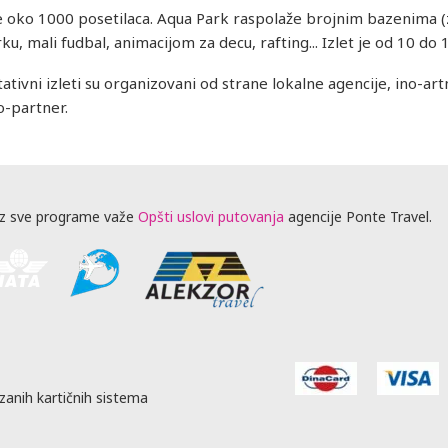
e oko 1000 posetilaca. Aqua Park raspolaže brojnim bazenima (
u, mali fudbal, animacijom za decu, rafting... Izlet je od 10 do 1
ltativni izleti su organizovani od strane lokalne agencije, ino-
o-partner.
z sve programe važe
Opšti uslovi putovanja
agencije Ponte Travel.
zanih kartičnih sistema