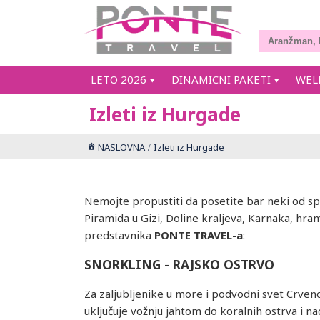
LETO 2026
DINAMICNI PAKETI
WEL
Izleti iz Hurgade
NASLOVNA
Izleti iz Hurgade
Nemojte propustiti da posetite bar neki od spo
Piramida u Gizi, Doline kraljeva, Karnaka, hra
predstavnika
PONTE TRAVEL-a
:
SNORKLING - RAJSKO OSTRVO
Za zaljubljenike u more i podvodni svet Crvenog
uključuje vožnju jahtom do koralnih ostrva i 