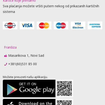
Kartice koje primamo
Sva plaćanja možete vršiti putem nekog od prikazanih kartičnih
sistema
Franšiza
Masarikova 1, Novi Sad
+381(60)531 85 00
Možete preuzeti našu aplikaciju.