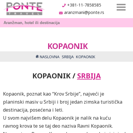
+381-11-7858585
aranzmani@ponte.rs
KOPAONIK
NASLOVNA
SRBIJA
KOPAONIK
KOPAONIK /
SRBIJA
Kopaonik, poznat kao “Krov Srbije”, najveći je
planinski masiv u Srbiji i broj jedan zimska turistička
destinacija, posećena i leti.
U svom najvišem delu Kopaonik je nalik na kuću
ravnog krova te se taj deo naziva Ravni Kopaonik.