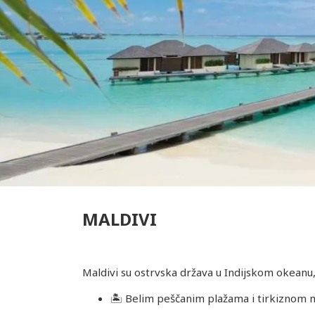
MALDIVI
Maldivi su ostrvska država u Indijskom okeanu, 
🏝️ Belim peščanim plažama i tirkiznom