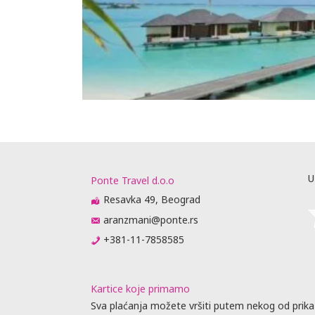
U
Ponte Travel d.o.o
Resavka 49, Beograd
aranzmani@ponte.rs
+381-11-7858585
Kartice koje primamo
Sva plaćanja možete vršiti putem nekog od prika