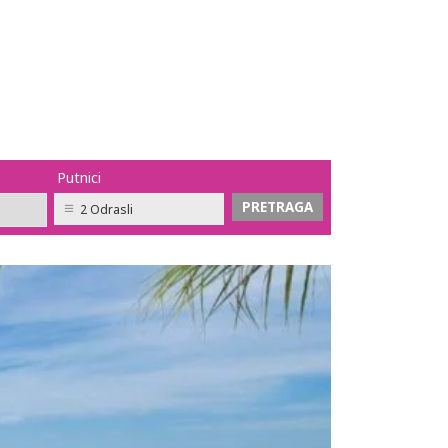
Putnici
2 Odrasli