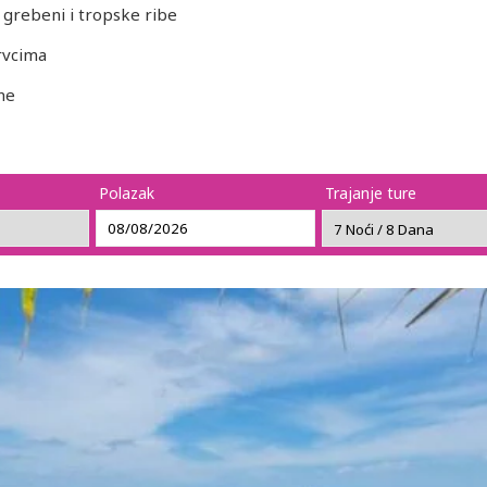
grebeni i tropske ribe
rvcima
ne
Polazak
Trajanje ture