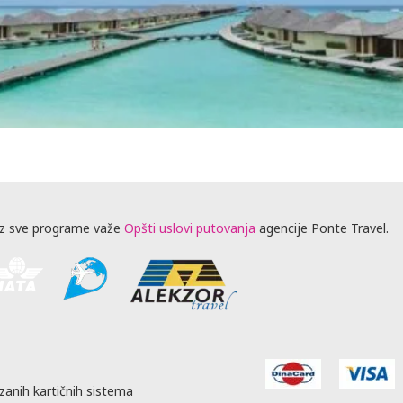
z sve programe važe
Opšti uslovi putovanja
agencije Ponte Travel.
zanih kartičnih sistema