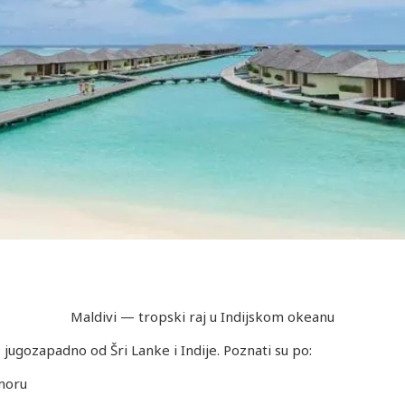
Maldivi — tropski raj u Indijskom okeanu
jugozapadno od Šri Lanke i Indije. Poznati su po:
 moru