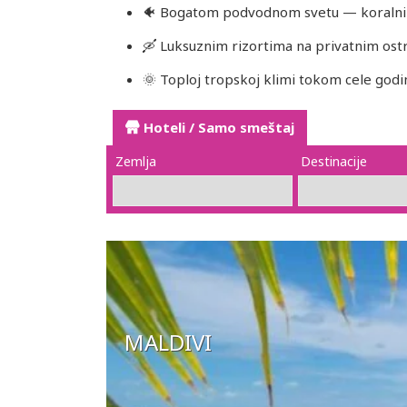
🐠 Bogatom podvodnom svetu — koralni 
🛶 Luksuznim rizortima na privatnim ost
🌞 Toploj tropskoj klimi tokom cele godi
Hoteli / Samo smeštaj
Zemlja
Destinacije
MALDIVI