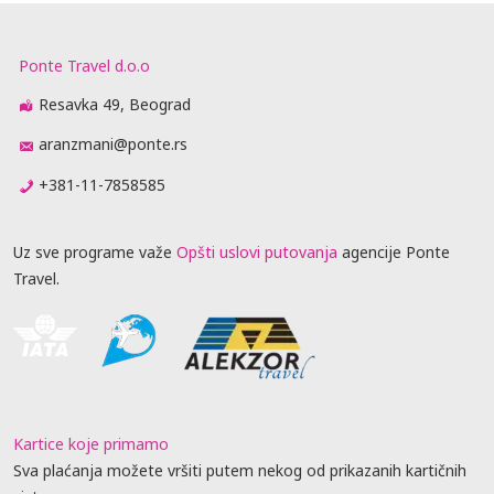
Ponte Travel d.o.o
Resavka 49, Beograd
aranzmani@ponte.rs
+381-11-7858585
Uz sve programe važe
Opšti uslovi putovanja
agencije Ponte
Travel.
Kartice koje primamo
Sva plaćanja možete vršiti putem nekog od prikazanih kartičnih