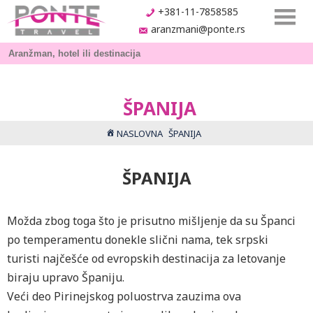
+381-11-7858585
aranzmani@ponte.rs
ŠPANIJA
NASLOVNA
ŠPANIJA
ŠPANIJA
Možda zbog toga što je prisutno mišljenje da su Španci
po temperamentu donekle slični nama, tek srpski
turisti najčešće od evropskih destinacija za letovanje
biraju upravo Španiju.
Veći deo Pirinejskog poluostrva zauzima ova