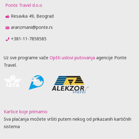
Ponte Travel d.o.o
Resavka 49, Beograd
aranzmani@ponte.rs
+381-11-7858585
Uz sve programe važe
Opšti uslovi putovanja
agencije Ponte
Travel.
Kartice koje primamo
Sva plaćanja možete vršiti putem nekog od prikazanih kartičnih
sistema