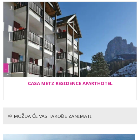
inovacija za sve ljubitelje skijanja za zimu 2023/24.
Očekuje se da će liftovi u Val Gardeni i Sellarondi da
budu otvoreni prve sedmice decempra do prve sedmice
aprila.
-
CASA METZ RESIDENCE APARTHOTEL
MOŽDA ĆE VAS TAKOĐE ZANIMATI