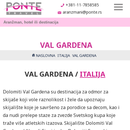
+381-11-7858585
aranzmani@ponte.rs
VAL GARDENA
NASLOVNA
ITALIJA
VAL GARDENA
VAL GARDENA /
ITALIJA
Dolomiti Val Gardena su destinacija za odmor za
skijaše koji vole raznolikost i žele da upoznaju
skijalište koje je savršeno za porodice sa decom, kao i
da nudi prelepe staze za zvezde Svetskog kupa koje
traže više atletskih izazova. Skijalište Dolomiti Val