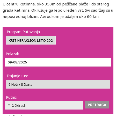
U centru Retimna, oko 350m od peščane plaže i do starog
grada Retimna. Okružuje ga lepo uređen vrt. Svi sadržaji su u
neposrednoj blizini. Aerodrom je udaljen oko 60 km.
Program Putovanja
Polazak
Trajanje ture
Putnici
2 Odrasli