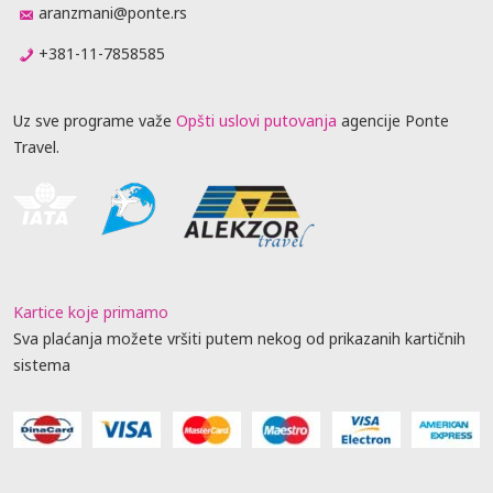
aranzmani@ponte.rs
+381-11-7858585
Uz sve programe važe
Opšti uslovi putovanja
agencije Ponte
Travel.
Kartice koje primamo
Sva plaćanja možete vršiti putem nekog od prikazanih kartičnih
sistema