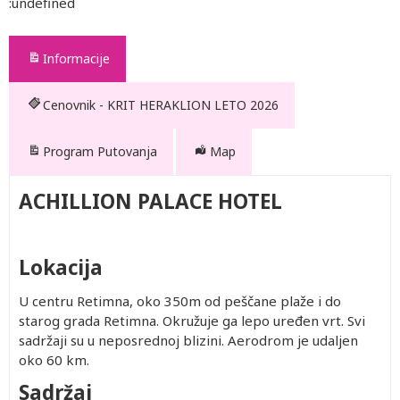
:undefined
Informacije
Cenovnik - KRIT HERAKLION LETO 2026
Program Putovanja
Map
ACHILLION PALACE HOTEL
Lokacija
U centru Retimna, oko 350m od peščane plaže i do
starog grada Retimna. Okružuje ga lepo uređen vrt. Svi
sadržaji su u neposrednoj blizini. Aerodrom je udaljen
oko 60 km.
Sadržaj