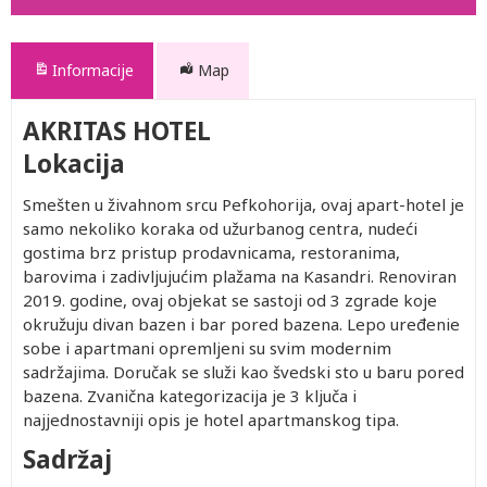
Informacije
Map
AKRITAS HOTEL
Lokacija
Smešten u živahnom srcu Pefkohorija, ovaj apart-hotel je
samo nekoliko koraka od užurbanog centra, nudeći
gostima brz pristup prodavnicama, restoranima,
barovima i zadivljujućim plažama na Kasandri. Renoviran
2019. godine, ovaj objekat se sastoji od 3 zgrade koje
okružuju divan bazen i bar pored bazena. Lepo uređenie
sobe i apartmani opremljeni su svim modernim
sadržajima. Doručak se služi kao švedski sto u baru pored
bazena. Zvanična kategorizacija je 3 ključa i
najjednostavniji opis je hotel apartmanskog tipa.
Sadržaj