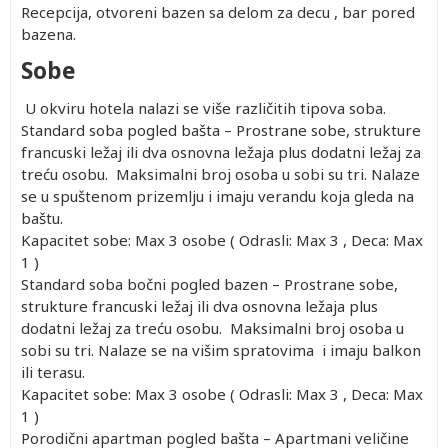
Recepcija, otvoreni bazen sa delom za decu , bar pored
bazena.
Sobe
U okviru hotela nalazi se više različitih tipova soba.
Standard soba pogled bašta – Prostrane sobe, strukture
francuski ležaj ili dva osnovna ležaja plus dodatni ležaj za
treću osobu. Maksimalni broj osoba u sobi su tri. Nalaze
se u spuštenom prizemlju i imaju verandu koja gleda na
baštu.
Kapacitet sobe: Max 3 osobe ( Odrasli: Max 3 , Deca: Max
1 )
Standard soba bočni pogled bazen – Prostrane sobe,
strukture francuski ležaj ili dva osnovna ležaja plus
dodatni ležaj za treću osobu. Maksimalni broj osoba u
sobi su tri. Nalaze se na višim spratovima i imaju balkon
ili terasu.
Kapacitet sobe: Max 3 osobe ( Odrasli: Max 3 , Deca: Max
1 )
Porodični apartman pogled bašta – Apartmani veličine