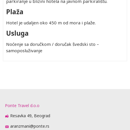
parkiranje u blizini hotela na javnom parkiralištu.
Plaža
Hotel je udaljen oko 450 m od mora i plaže.
Usluga
Noćenje sa doručkom / doručak švedski sto –
samoposluživanje
Ponte Travel d.o.o
Resavka 49, Beograd
aranzmani@ponte.rs