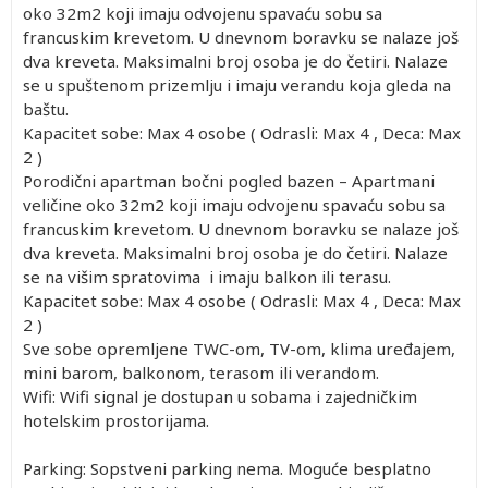
oko 32m2 koji imaju odvojenu spavaću sobu sa
francuskim krevetom. U dnevnom boravku se nalaze još
dva kreveta. Maksimalni broj osoba je do četiri. Nalaze
se u spuštenom prizemlju i imaju verandu koja gleda na
baštu.
Kapacitet sobe: Max 4 osobe ( Odrasli: Max 4 , Deca: Max
2 )
Porodični apartman bočni pogled bazen – Apartmani
veličine oko 32m2 koji imaju odvojenu spavaću sobu sa
francuskim krevetom. U dnevnom boravku se nalaze još
dva kreveta. Maksimalni broj osoba je do četiri. Nalaze
se na višim spratovima i imaju balkon ili terasu.
Kapacitet sobe: Max 4 osobe ( Odrasli: Max 4 , Deca: Max
2 )
Sve sobe opremljene TWC-om, TV-om, klima uređajem,
mini barom, balkonom, terasom ili verandom.
Wifi: Wifi signal je dostupan u sobama i zajedničkim
hotelskim prostorijama.
Parking: Sopstveni parking nema. Moguće besplatno