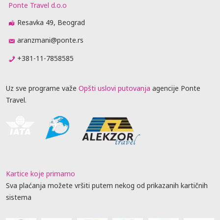
Ponte Travel d.o.o
Resavka 49, Beograd
aranzmani@ponte.rs
+381-11-7858585
Uz sve programe važe
Opšti uslovi putovanja
agencije Ponte
Travel.
Kartice koje primamo
Sva plaćanja možete vršiti putem nekog od prikazanih kartičnih
sistema