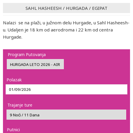
SAHL HASHEESH
/
HURGADA
/
EGIPAT
Nalazi se na plaži, u južnom delu Hurgade, u Sahl Hasheesh-
u. Udaljen je 18 km od aerodroma i 22 km od centra
Hurgade.
Program Putovanja
Polazak
Trajanje ture
Putnici