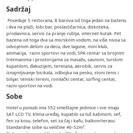
Sadržaj
Poseduje 5 restorana, 8 barova od toga jedan na bazenu
i dva na plaži, lobi bar, poslastičarnica, diskoteka,
prodavnica, servis za pranje rublja, internet kutak. Pet
bazena od toga dva sa morskom vodom, na više nivoa sa
odvojenim delom za decu, dve lagune, mini klub,
animacija, razni sportovi na vodi, SPA centar sa brojnim
tretmanima i prostorijama za masažu, saunom, turskim
kupatilom, đakuzijem, teretana, aerobik, servis za
iznajmljivanje bicikala, odbojka na pesku, stoni tenis i
bilijar, teniski tereni, ronilački centar, surfing centar,
razni sportovi na vodi.
Sobe
Hotel u ponudi ima 552 smeštajne jedinice i sve imaju
SAT LCD TV, klima uređaj, kupatilo sa tuš kabinom, sef,
fen za kosu, telefon, set za čaj i kafu, balkon/terasu.
Standardne sobe su veličine 40-52m².