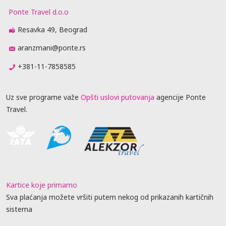
Ponte Travel d.o.o
Resavka 49, Beograd
aranzmani@ponte.rs
+381-11-7858585
Uz sve programe važe
Opšti uslovi putovanja
agencije Ponte
Travel.
Kartice koje primamo
Sva plaćanja možete vršiti putem nekog od prikazanih kartičnih
sistema