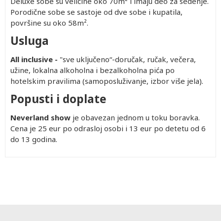
Deluxe sobe su veličine oko 70m² i imaju deo za sedenje.
Porodične sobe se sastoje od dve sobe i kupatila,
površine su oko 58m².
Usluga
All inclusive -
"sve uključeno“-doručak, ručak, večera,
užine, lokalna alkoholna i bezalkoholna pića po
hotelskim pravilima (samoposluživanje, izbor više jela).
Popusti i doplate
Neverland show
je obavezan jednom u toku boravka.
Cena je 25 eur po odrasloj osobi i 13 eur po detetu od 6
do 13 godina.