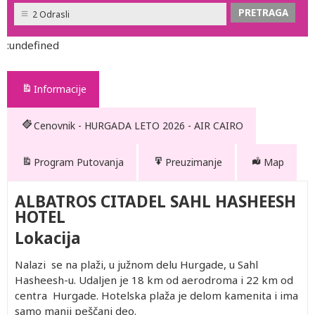
2 Odrasli
:undefined
Informacije
Cenovnik - HURGADA LETO 2026 - AIR CAIRO
Program Putovanja
Preuzimanje
Map
ALBATROS CITADEL SAHL HASHEESH
HOTEL
Lokacija
Nalazi se na plaži, u južnom delu Hurgade, u Sahl
Hasheesh-u. Udaljen je 18 km od aerodroma i 22 km od
centra Hurgade. Hotelska plaža je delom kamenita i ima
samo manji peščani deo.