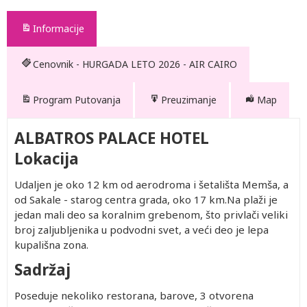
Informacije
Cenovnik - HURGADA LETO 2026 - AIR CAIRO
Program Putovanja
Preuzimanje
Map
ALBATROS PALACE HOTEL
Lokacija
Udaljen je oko 12 km od aerodroma i šetališta Memša, a
od Sakale - starog centra grada, oko 17 km.Na plaži je
jedan mali deo sa koralnim grebenom, što privlači veliki
broj zaljubljenika u podvodni svet, a veći deo je lepa
kupališna zona.
Sadržaj
Poseduje nekoliko restorana, barove, 3 otvorena