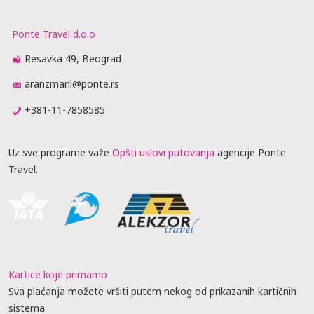
Ponte Travel d.o.o
Resavka 49, Beograd
aranzmani@ponte.rs
+381-11-7858585
Uz sve programe važe
Opšti uslovi putovanja
agencije Ponte
Travel.
Kartice koje primamo
Sva plaćanja možete vršiti putem nekog od prikazanih kartičnih
sistema