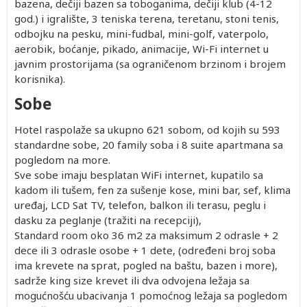
bazena, dečiji bazen sa toboganima, dečiji klub (4-12
god.) i igralište, 3 teniska terena, teretanu, stoni tenis,
odbojku na pesku, mini-fudbal, mini-golf, vaterpolo,
aerobik, boćanje, pikado, animacije, Wi-Fi internet u
javnim prostorijama (sa ograničenom brzinom i brojem
korisnika).
Sobe
Hotel raspolaže sa ukupno 621 sobom, od kojih su 593
standardne sobe, 20 family soba i 8 suite apartmana sa
pogledom na more.
Sve sobe imaju besplatan WiFi internet, kupatilo sa
kadom ili tušem, fen za sušenje kose, mini bar, sef, klima
uređaj, LCD Sat TV, telefon, balkon ili terasu, peglu i
dasku za peglanje (tražiti na recepciji),
Standard room oko 36 m2 za maksimum 2 odrasle + 2
dece ili 3 odrasle osobe + 1 dete, (određeni broj soba
ima krevete na sprat, pogled na baštu, bazen i more),
sadrže king size krevet ili dva odvojena ležaja sa
mogućnošću ubacivanja 1 pomoćnog ležaja sa pogledom