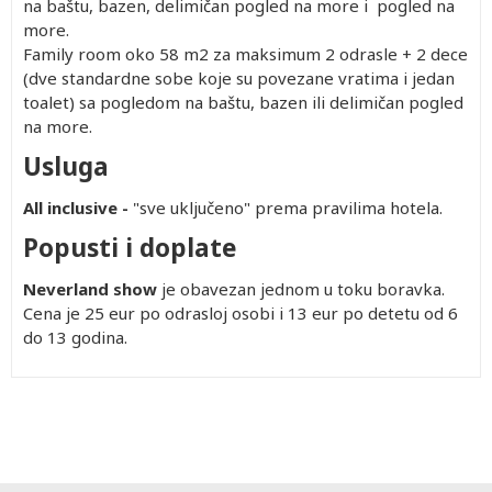
na baštu, bazen, delimičan pogled na more i pogled na
more.
Family room oko 58 m2 za maksimum 2 odrasle + 2 dece
(dve standardne sobe koje su povezane vratima i jedan
toalet) sa pogledom na baštu, bazen ili delimičan pogled
na more.
Usluga
All inclusive -
"sve uključeno" prema pravilima hotela.
Popusti i doplate
Neverland show
je obavezan jednom u toku boravka.
Cena je 25 eur po odrasloj osobi i 13 eur po detetu od 6
do 13 godina.