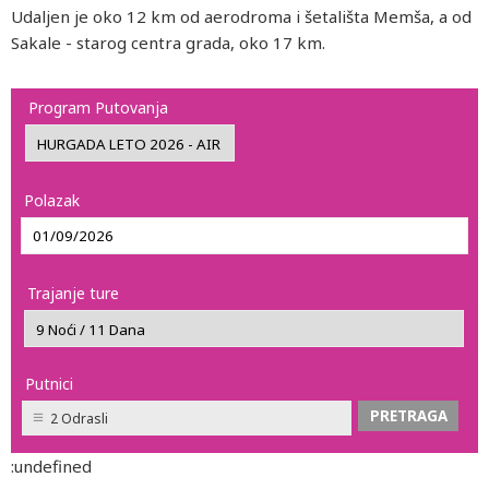
Udaljen je oko 12 km od aerodroma i šetališta Memša, a od
Sakale - starog centra grada, oko 17 km.
Program Putovanja
Polazak
Trajanje ture
Putnici
2 Odrasli
:undefined