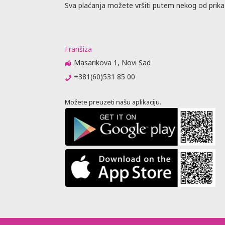
Sva plaćanja možete vršiti putem nekog od prika
Franšiza
Masarikova 1, Novi Sad
+381(60)531 85 00
Možete preuzeti našu aplikaciju.