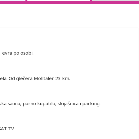
 evra po osobi.
tela. Od glečera Molltaler 23 km.
nska sauna, parno kupatilo, skijašnica i parking.
SAT TV.