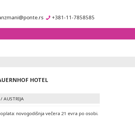
anzmani@ponte.rs
+381-11-7858585
AUERNHOF HOTEL
/
AUSTRIJA
plata: novogodišnja večera 21 evra po osobi.