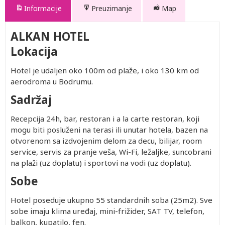
Informacije
Preuzimanje
Map
ALKAN HOTEL
Lokacija
Hotel je udaljen oko 100m od plaže, i oko 130 km od
aerodroma u Bodrumu.
Sadržaj
Recepcija 24h, bar, restoran i a la carte restoran, koji
mogu biti posluženi na terasi ili unutar hotela, bazen na
otvorenom sa izdvojenim delom za decu, bilijar, room
service, servis za pranje veša, Wi-Fi, ležaljke, suncobrani
na plaži (uz doplatu) i sportovi na vodi (uz doplatu).
Sobe
Hotel poseduje ukupno 55 standardnih soba (25m2). Sve
sobe imaju klima uređaj, mini-frižider, SAT TV, telefon,
balkon, kupatilo, fen.