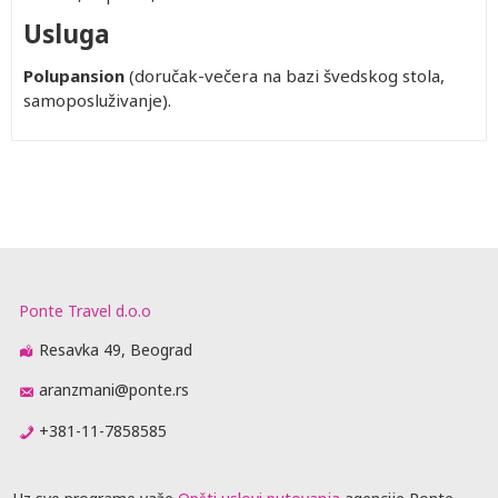
Usluga
Polupansion
(doručak-večera na bazi švedskog stola,
samoposluživanje).
Ponte Travel d.o.o
Resavka 49, Beograd
aranzmani@ponte.rs
+381-11-7858585