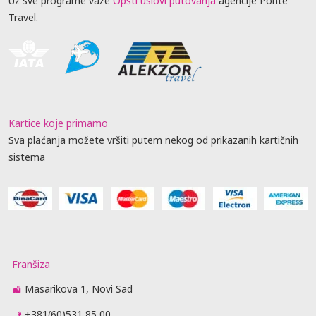
Uz sve programe važe
Opšti uslovi putovanja
agencije Ponte
Travel.
Kartice koje primamo
Sva plaćanja možete vršiti putem nekog od prikazanih kartičnih
sistema
Franšiza
Masarikova 1, Novi Sad
+381(60)531 85 00