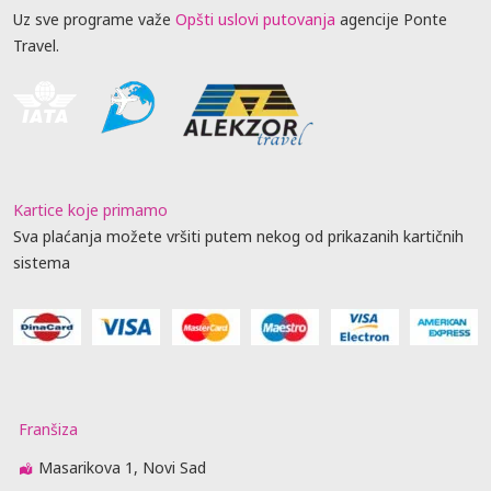
Uz sve programe važe
Opšti uslovi putovanja
agencije Ponte
Travel.
Kartice koje primamo
Sva plaćanja možete vršiti putem nekog od prikazanih kartičnih
sistema
Franšiza
Masarikova 1, Novi Sad