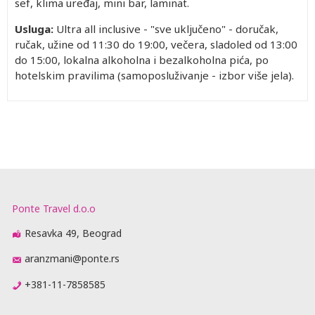
sef, klima uređaj, mini bar, laminat.
Usluga:
Ultra all inclusive - "sve uključeno" - doručak,
ručak, užine od 11:30 do 19:00, večera, sladoled od 13:00
do 15:00, lokalna alkoholna i bezalkoholna pića, po
hotelskim pravilima (samoposluživanje - izbor više jela).
Ponte Travel d.o.o
Resavka 49, Beograd
aranzmani@ponte.rs
+381-11-7858585