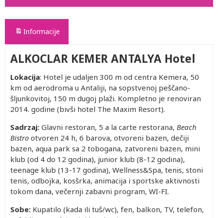
Informacije
ALKOCLAR KEMER ANTALYA Hotel
Lokacija
: Hotel je udaljen 300 m od centra Kemera, 50
km od aerodroma u Antaliji, na sopstvenoj peščano-
šljunkovitoj, 150 m dugoj plaži. Kompletno je renoviran
2014. godine (bivši hotel The Maxim Resort).
Sadrzaj:
Glavni restoran, 5 a la carte restorana,
Beach
Bistro
otvoren 24 h, 6 barova, otvoreni bazen, dečiji
bazen, aqua park sa 2 tobogana, zatvoreni bazen, mini
klub (od 4 do 12 godina), junior klub (8-12 godina),
teenage klub (13-17 godina), Wellness&Spa, tenis, stoni
tenis, odbojka, kosšrka, animacija i sportske aktivnosti
tokom dana, večernji zabavni program, WI-FI.
Sobe:
Kupatilo (kada ili tuš/wc), fen, balkon, TV, telefon,