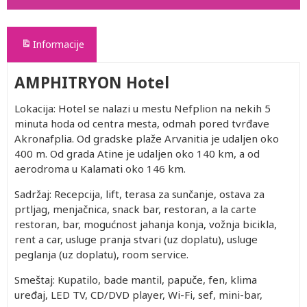
Informacije
AMPHITRYON Hotel
Lokacija: Hotel se nalazi u mestu Nefplion na nekih 5
minuta hoda od centra mesta, odmah pored tvrđave
Akronafplia. Od gradske plaže Arvanitia je udaljen oko
400 m. Od grada Atine je udaljen oko 140 km, a od
aerodroma u Kalamati oko 146 km.
Sadržaj: Recepcija, lift, terasa za sunčanje, ostava za
prtljag, menjačnica, snack bar, restoran, a la carte
restoran, bar, mogućnost jahanja konja, vožnja bicikla,
rent a car, usluge pranja stvari (uz doplatu), usluge
peglanja (uz doplatu), room service.
Smeštaj: Kupatilo, bade mantil, papuče, fen, klima
uređaj, LED TV, CD/DVD player, Wi-Fi, sef, mini-bar,