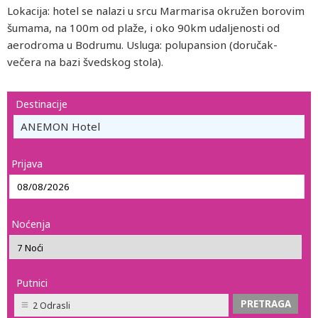
Lokacija: hotel se nalazi u srcu Marmarisa okružen borovim
šumama, na 100m od plaže, i oko 90km udaljenosti od
aerodroma u Bodrumu. Usluga: polupansion (doručak-
večera na bazi švedskog stola).
Destinacije
ANEMON Hotel
Prijava
Noćenja
Putnici
2 Odrasli