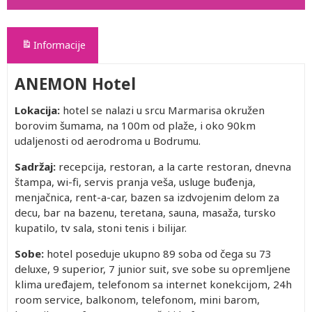
Informacije
ANEMON Hotel
Lokacija:
hotel se nalazi u srcu Marmarisa okružen
borovim šumama, na 100m od plaže, i oko 90km
udaljenosti od aerodroma u Bodrumu.
Sadržaj:
recepcija, restoran, a la carte restoran, dnevna
štampa, wi-fi, servis pranja veša, usluge buđenja,
menjačnica, rent-a-car, bazen sa izdvojenim delom za
decu, bar na bazenu, teretana, sauna, masaža, tursko
kupatilo, tv sala, stoni tenis i bilijar.
Sobe:
hotel poseduje ukupno 89 soba od čega su 73
deluxe, 9 superior, 7 junior suit, sve sobe su opremljene
klima uređajem, telefonom sa internet konekcijom, 24h
room service, balkonom, telefonom, mini barom,