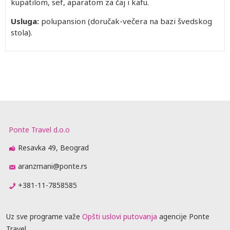
kupatilom, sef, aparatom za čaj i kafu.
Usluga:
polupansion (doručak-večera na bazi švedskog
stola).
Ponte Travel d.o.o
Resavka 49, Beograd
aranzmani@ponte.rs
+381-11-7858585
Uz sve programe važe
Opšti uslovi putovanja
agencije Ponte
Travel.