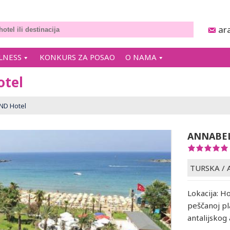
ar
LNESS
KONKURS ZA POSAO
O NAMA
tel
D Hotel
ANNABE
TURSKA
/
Lokacija: Ho
peščanoj pl
antalijskog