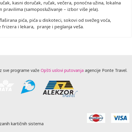
oručak, kasni doručak, ručak, večera, ponoćna užina, lokalna
 pravilima (samoposluživanje – izbor više jela).
laširana pića, pića u diskoteci, sokovi od svežeg voća,
 frizera i lekara, pranje i peglanja veša.
z sve programe važe
Opšti uslovi putovanja
agencije Ponte Travel.
zanih kartičnih sistema