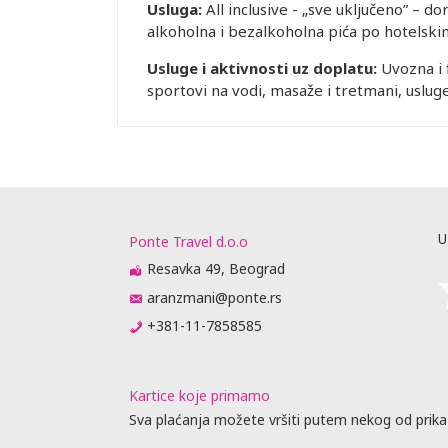
Usluga:
All inclusive - „sve uključeno” – d
alkoholna i bezalkoholna pića po hotelskim
Usluge i aktivnosti uz doplatu:
Uvozna i f
sportovi na vodi, masaže i tretmani, usluge
U
Ponte Travel d.o.o
Resavka 49, Beograd
aranzmani@ponte.rs
+381-11-7858585
Kartice koje primamo
Sva plaćanja možete vršiti putem nekog od prika