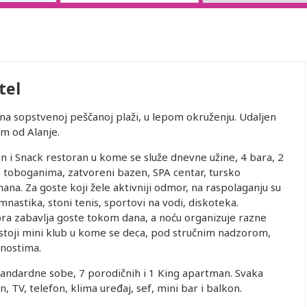
tel
 na sopstvenoj peščanoj plaži, u lepom okruženju. Udaljen
m od Alanje.
ran i Snack restoran u kome se služe dnevne užine, 4 bara, 2
a toboganima, zatvoreni bazen, SPA centar, tursko
ana. Za goste koji žele aktivniji odmor, na raspolaganju su
imnastika, stoni tenis, sportovi na vodi, diskoteka.
ora zabavlja goste tokom dana, a noću organizuje razne
toji mini klub u kome se deca, pod stručnim nadzorom,
nostima.
andardne sobe, 7 porodičnih i 1 King apartman. Svaka
, TV, telefon, klima uređaj, sef, mini bar i balkon.