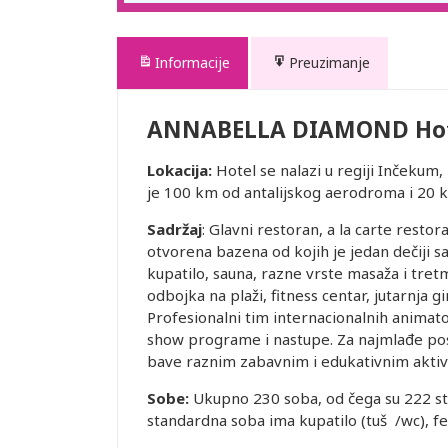
Informacije
Preuzimanje
ANNABELLA DIAMOND Ho
Lokacija:
Hotel se nalazi u regiji Inčekum,
je 100 km od antalijskog aerodroma i 20 k
Sadržaj
: Glavni restoran, a la carte resto
otvorena bazena od kojih je jedan dečiji s
kupatilo, sauna, razne vrste masaža i tretm
odbojka na plaži, fitness centar, jutarnja g
Profesionalni tim internacionalnih animat
show programe i nastupe. Za najmlađe pos
bave raznim zabavnim i edukativnim aktiv
Sobe:
Ukupno 230 soba, od čega su 222 st
standardna soba ima kupatilo (tuš /wc), fen