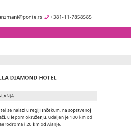
anzmani@ponte.rs
+381-11-7858585
LLA DIAMOND HOTEL
ALANJA
tel se nalazi u regiji Inčekum, na sopstvenoj
aži, u lepom okruženju. Udaljen je 100 km od
 aerodroma i 20 km od Alanje.