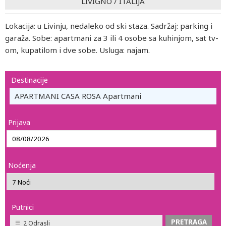
LIVIGNO
/
ITALIJA
Lokacija: u Livinju, nedaleko od ski staza. Sadržaj: parking i
garaža. Sobe: apartmani za 3 ili 4 osobe sa kuhinjom, sat tv-
om, kupatilom i dve sobe. Usluga: najam.
Destinacije
APARTMANI CASA ROSA Apartmani
Prijava
Noćenja
Putnici
2 Odrasli