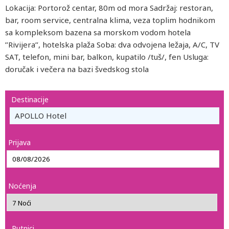
Lokacija: Portorož centar, 80m od mora Sadržaj: restoran,
bar, room service, centralna klima, veza toplim hodnikom
sa kompleksom bazena sa morskom vodom hotela
’’Rivijera’’, hotelska plaža Soba: dva odvojena ležaja, A/C, TV
SAT, telefon, mini bar, balkon, kupatilo /tuš/, fen Usluga:
doručak i večera na bazi švedskog stola
Destinacije
APOLLO Hotel
Prijava
Noćenja
Putnici