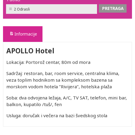
2 Odrasli
Informacije
APOLLO Hotel
Lokacija: Portorož centar, 80m od mora
Sadržaj: restoran, bar, room service, centralna klima,
veza toplim hodnikom sa kompleksom bazena sa
morskom vodom hotela ’’Rivijera’’, hotelska plaža
Soba: dva odvojena ležaja, A/C, TV SAT, telefon, mini bar,
balkon, kupatilo /tuš/, fen
Usluga: doručak i večera na bazi švedskog stola