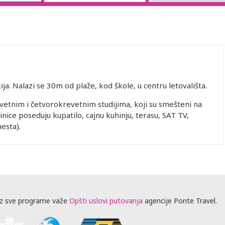
cija. Nalazi se 30m od plaže, kod škole, u centru letovališta.
etnim i četvorokrevetnim studijima, koji su smešteni na
ice poseduju kupatilo, cajnu kuhinju, terasu, SAT TV,
esta).
z sve programe važe
Opšti uslovi putovanja
agencije Ponte Travel.