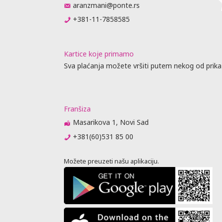
aranzmani@ponte.rs
+381-11-7858585
Kartice koje primamo
Sva plaćanja možete vršiti putem nekog od prika
Franšiza
Masarikova 1, Novi Sad
+381(60)531 85 00
Možete preuzeti našu aplikaciju.