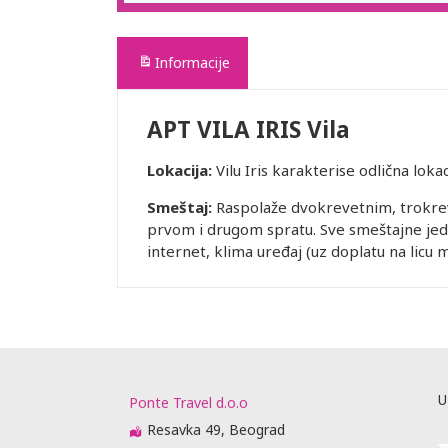
Informacije
APT VILA IRIS Vila
Lokacija:
Vilu Iris karakterise odlična loka
Smeštaj:
Raspolaže dvokrevetnim, trokrev
prvom i drugom spratu. Sve smeštajne jedin
internet, klima uređaj (uz doplatu na licu m
U
Ponte Travel d.o.o
Resavka 49, Beograd