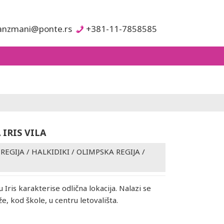
anzmani@ponte.rs
+381-11-7858585
 IRIS VILA
REGIJA
/
HALKIDIKI / OLIMPSKA REGIJA
/
lu Iris karakterise odlična lokacija. Nalazi se
e, kod škole, u centru letovališta.