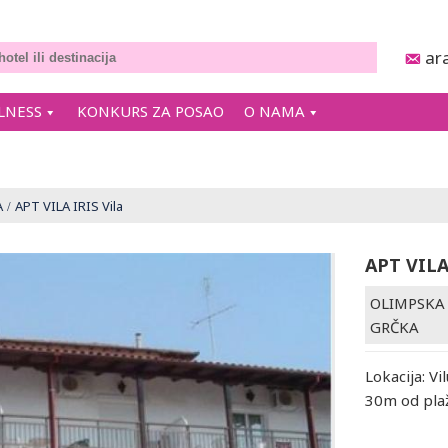
ar
LNESS
KONKURS ZA POSAO
O NAMA
A
APT VILA IRIS Vila
APT VILA
OLIMPSKA 
GRČKA
Lokacija: Vi
30m od plaž