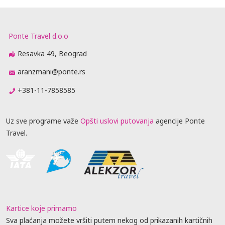
Ponte Travel d.o.o
Resavka 49, Beograd
aranzmani@ponte.rs
+381-11-7858585
Uz sve programe važe
Opšti uslovi putovanja
agencije Ponte
Travel.
Kartice koje primamo
Sva plaćanja možete vršiti putem nekog od prikazanih kartičnih