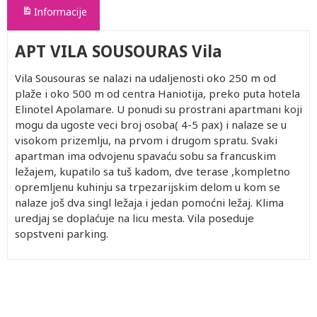
Informacije
APT VILA SOUSOURAS Vila
Vila Sousouras se nalazi na udaljenosti oko 250 m od
plaže i oko 500 m od centra Haniotija, preko puta hotela
Elinotel Apolamare. U ponudi su prostrani apartmani koji
mogu da ugoste veci broj osoba( 4-5 pax) i nalaze se u
visokom prizemlju, na prvom i drugom spratu. Svaki
apartman ima odvojenu spavaću sobu sa francuskim
ležajem, kupatilo sa tuš kadom, dve terase ,kompletno
opremljenu kuhinju sa trpezarijskim delom u kom se
nalaze još dva singl ležaja i jedan pomoćni ležaj. Klima
uredjaj se doplaćuje na licu mesta. Vila poseduje
sopstveni parking.