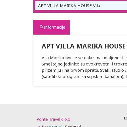
APT VILLA MARIKA HOUSE Vila
Informacije
APT VILLA MARIKA HOUSE 
Vila Marika house se nalazi na udaljenosti 
Smeštajne jedinice su dvokrevetni i trokre
prizemlju i na prvom spratu. Svaki studio 
(satelitski program sa srpskim kanalom), te
U
Ponte Travel d.o.o
Resavka 49, Beograd