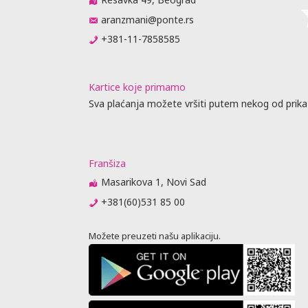
aranzmani@ponte.rs
+381-11-7858585
Kartice koje primamo
Sva plaćanja možete vršiti putem nekog od prika
Franšiza
Masarikova 1, Novi Sad
+381(60)531 85 00
Možete preuzeti našu aplikaciju.