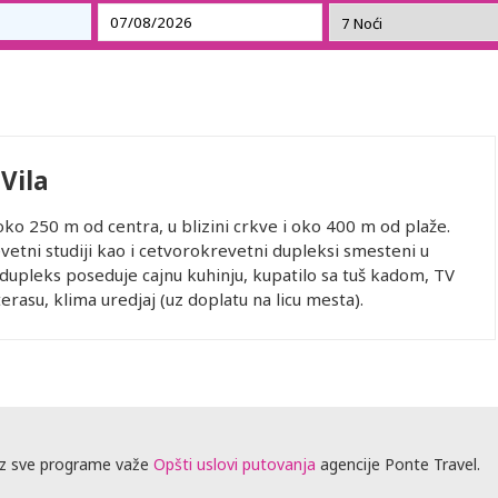
Vila
oko 250 m od centra, u blizini crkve i oko 400 m od plaže.
vetni studiji kao i cetvorokrevetni dupleksi smesteni u
/dupleks poseduje cajnu kuhinju, kupatilo sa tuš kadom, TV
rasu, klima uredjaj (uz doplatu na licu mesta).
z sve programe važe
Opšti uslovi putovanja
agencije Ponte Travel.