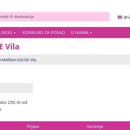
ar
LNESS
KONKURS ZA POSAO
O NAMA
 Vila
A MARIKA HOUSE Vila
 oko 250 m od
e.
Prijava
Noćenja