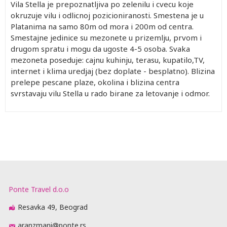
Vila Stella je prepoznatljiva po zelenilu i cvecu koje
okruzuje vilu i odlicnoj pozicioniranosti. Smestena je u
Platanima na samo 80m od mora i 200m od centra.
Smestajne jedinice su mezonete u prizemlju, prvom i
drugom spratu i mogu da ugoste 4-5 osoba. Svaka
mezoneta poseduje: cajnu kuhinju, terasu, kupatilo,TV,
internet i klima uredjaj (bez doplate - besplatno). Blizina
prelepe pescane plaze, okolina i blizina centra
svrstavaju vilu Stella u rado birane za letovanje i odmor.
Ponte Travel d.o.o
Resavka 49, Beograd
aranzmani@ponte.rs