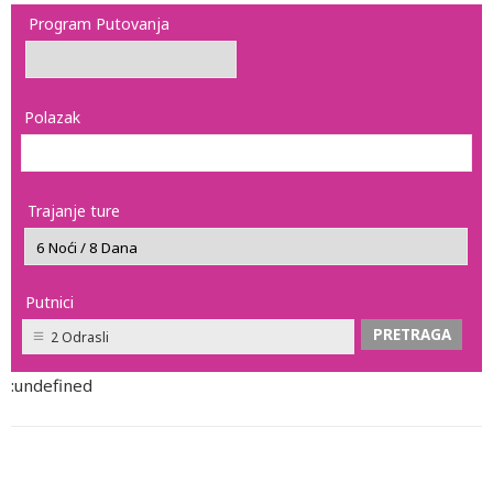
Program Putovanja
Polazak
Trajanje ture
Putnici
2 Odrasli
:undefined