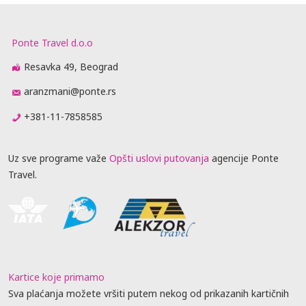
Ponte Travel d.o.o
Resavka 49, Beograd
aranzmani@ponte.rs
+381-11-7858585
Uz sve programe važe
Opšti uslovi putovanja
agencije Ponte
Travel.
Kartice koje primamo
Sva plaćanja možete vršiti putem nekog od prikazanih kartičnih