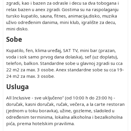
zgradi, kao i bazen za odrasle i decu sa dva tobogana i
relax bazen u anex zgradi. Gostima su na raspolaganju
tursko kupatilo, sauna, fitnes, animacija,disko, muzika
uživo određenim danima, mini klub, igralište za decu,
mini disko.
Sobe
Kupatilo, fen, klima uređaj, SAT TV, mini bar (prazan,
voda i sok samo prvog dana dolaska), sef (uz doplatu),
telefon, balkon. Standardne sobe u glavnoj zgradi su cca
22 m2 za max. 3 osobe. Anex standardne sobe su cca 19-
24 m2 za max. 3 osobe.
Usluga
All Inclusive - sve uključeno” (od 10:00 h do 23:00 h) -
doručak, kasni doručak, ručak, večera, a la carte restoran
(jednom u toku boravka), užine, gozleme, sladoled u
određenim terminima, lokalna alkoholna i bezalkoholna
pića, prema hotelskim pravilima.