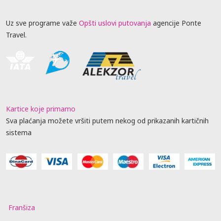
Uz sve programe važe
Opšti uslovi putovanja
agencije Ponte
Travel.
Kartice koje primamo
Sva plaćanja možete vršiti putem nekog od prikazanih kartičnih
sistema
Franšiza