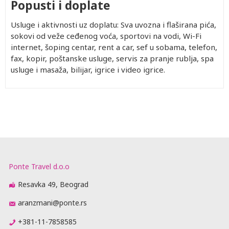
Popusti i doplate
Usluge i aktivnosti uz doplatu: Sva uvozna i flaširana pića,
sokovi od veže ceđenog voća, sportovi na vodi, Wi-Fi
internet, šoping centar, rent a car, sef u sobama, telefon,
fax, kopir, poštanske usluge, servis za pranje rublja, spa
usluge i masaža, bilijar, igrice i video igrice.
Ponte Travel d.o.o
Resavka 49, Beograd
aranzmani@ponte.rs
+381-11-7858585