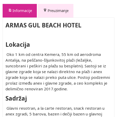
Informacije
Preuzimanje
ARMAS GUL BEACH HOTEL
Lokacija
Oko 1 km od centra Kemera, 55 km od aerodroma
Antalija, na peščano-šljunkovitoj plaži (ležaljke,
suncobrani i peškiri za plažu su besplatni). Sastoji se iz
glavne zgrade koja se nalazi direktno na plaži i anex
zgrade koja se nalazi preko puta ulice. Postoji podzemni
prolaz između anex i glavne zgrade, a ceo kompleks je
delimično renoviran 2017.godine.
Sadržaj
Glavni resotran, a la carte restoran, snack restoran u
anex zgradi, 5 barova, bazen i dečiji bazen u glavnoj