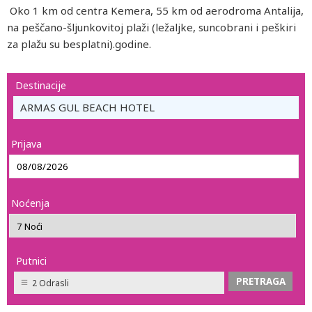
Oko 1 km od centra Kemera, 55 km od aerodroma Antalija,
na peščano-šljunkovitoj plaži (ležaljke, suncobrani i peškiri
za plažu su besplatni).godine.
Destinacije
ARMAS GUL BEACH HOTEL
Prijava
Noćenja
Putnici
2 Odrasli