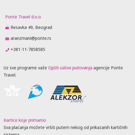
Ponte Travel d.o.o
Resavka 49, Beograd
aranzmani@ponte.rs
+381-11-7858585
Uz sve programe važe
Opšti uslovi putovanja
agencije Ponte
Travel.
Kartice koje primamo
Sva plaćanja možete vršiti putem nekog od prikazanih kartičnih
sistema