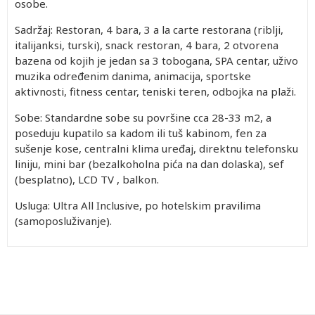
osobe.
Sadržaj: Restoran, 4 bara, 3 a la carte restorana (riblji,
italijanksi, turski), snack restoran, 4 bara, 2 otvorena
bazena od kojih je jedan sa 3 tobogana, SPA centar, uživo
muzika određenim danima, animacija, sportske
aktivnosti, fitness centar, teniski teren, odbojka na plaži.
Sobe: Standardne sobe su površine cca 28-33 m2, a
poseduju kupatilo sa kadom ili tuš kabinom, fen za
sušenje kose, centralni klima uređaj, direktnu telefonsku
liniju, mini bar (bezalkoholna pića na dan dolaska), sef
(besplatno), LCD TV , balkon.
Usluga: Ultra All Inclusive, po hotelskim pravilima
(samoposluživanje).