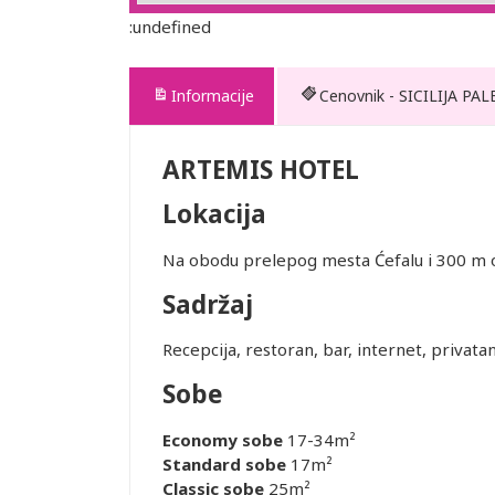
:undefined
Informacije
Cenovnik - SICILIJA P
ARTEMIS HOTEL
Lokacija
Na obodu prelepog mesta Ćefalu i 300 m o
Sadržaj
te. Prevoz
e usluge
Recepcija, restoran, bar, internet, privat
Sobe
Economy
sobe
17-34m²
je i pasoška
Standard sobe
17m²
Classic sobe
25m²