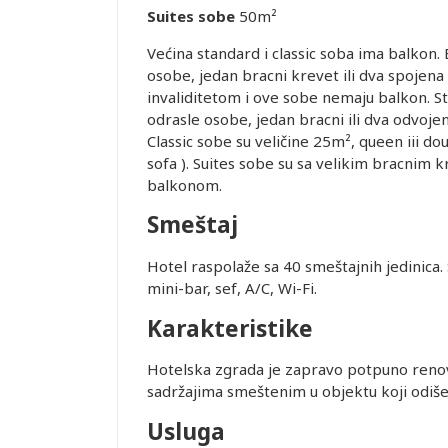
Suites sobe
50m²
ovanja
Većina standard i classic soba ima balkon
osobe, jedan bracni krevet ili dva spojen
ice dostupne
invaliditetom i ove sobe nemaju balkon. 
alidni u
odrasle osobe, jedan bracni ili dva odvojen
Classic sobe su veličine 25m², queen iii do
sofa ). Suites sobe su sa velikim bracnim
ednjem kursu
balkonom.
Leaflet
ur-ima i
Smeštaj
or zadržava
Hotel raspolaže sa 40 smeštajnih jedinica. 
STRANE
mini-bar, sef, A/C, Wi-Fi.
 DANA PRED
Karakteristike
SMEŠTAJ U
REMENA
Hotelska zgrada je zapravo potpuno renov
sadržajima smeštenim u objektu koji odiš
Usluga