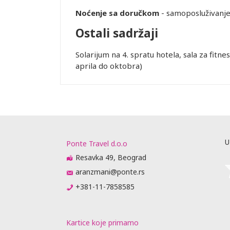
uštaju
Noćenje sa doručkom
- samoposluživanje
recepciji
lobiju, ali
Ostali sadržaji
arantuje
nja Wi-Fi
Solarijum na 4. spratu hotela, sala za fitne
 uticati.
aprila do oktobra)
objektivnih
po principu
iju,
 zabranjeno
 prilikom
 U najvećem
je, što može
U
Ponte Travel d.o.o
si od
Resavka 49, Beograd
aranzmani@ponte.rs
rasporedu
ta ili
+381-11-7858585
prisustvo).
me obaveste
da
Kartice koje primamo