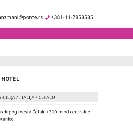
anzmani@ponte.rs
+381-11-7858585
 HOTEL
ICILIJA
/
ITALIJA
/
CEFALU
relepog mesta Ćefalu i 300 m od centralne
stanice.