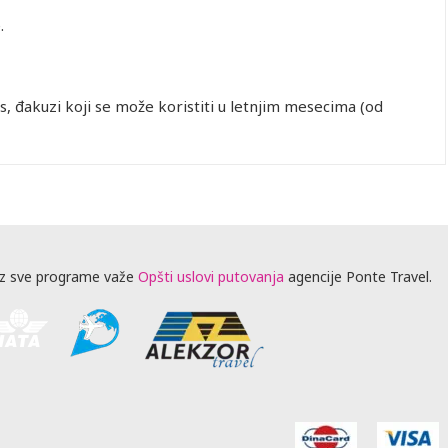
.
ss, đakuzi koji se može koristiti u letnjim mesecima (od
z sve programe važe
Opšti uslovi putovanja
agencije Ponte Travel.