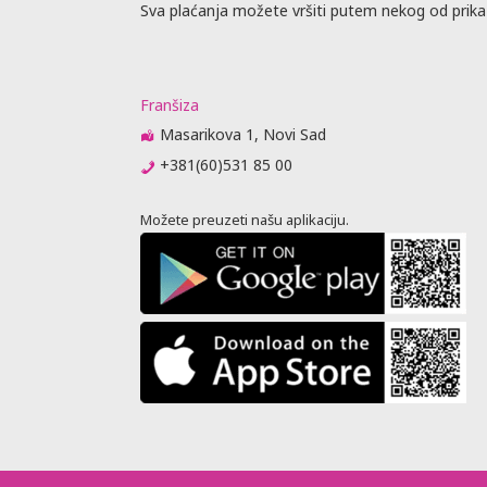
 biti
Sva plaćanja možete vršiti putem nekog od prika
raćajna
dino ovlašćen
Franšiza
Masarikova 1, Novi Sad
obijanja
+381(60)531 85 00
vnik
Možete preuzeti našu aplikaciju.
u agencije
je, predaju
jenja (
 nije stigao
 se otkazne
um 3 meseca
ator
ovoran ako
putne