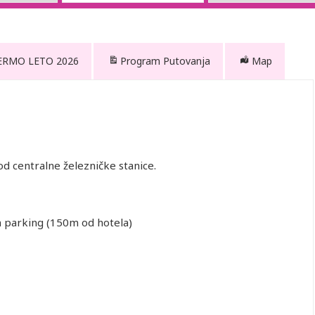
ALERMO LETO 2026
Program Putovanja
Map
d centralne železničke stanice.
an parking (150m od hotela)