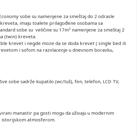
. Economy sobe su namenjene za smeštaj do 2 odrasle
a kreveta, imaju toalete prilagođene osobama sa
Standard sobe su veličine su 17m² namenjene za smeštaj 2
a (twin) kreveta.
uble krevet i negde moze da se doda krevet ( single bed ili
 krevetom i sofom na razvlacenje u dnevnom boravku,
Sve sobe sadrže kupatilo (wc/tuš), fen, telefon, LCD TV,
irani manastir pa gosti mogu da uživaju u modernim
e istorijskom atmosferom.