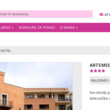
ar
LNESS
KONKURS ZA POSAO
O NAMA
 HOTEL
ARTEMIS
PALERMO-S
Na obodu p
železničke 