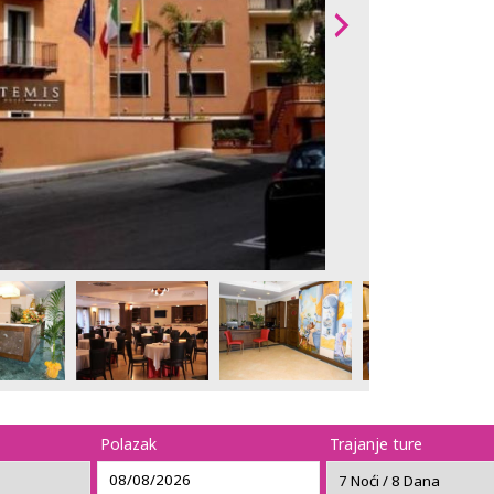
Polazak
Trajanje ture