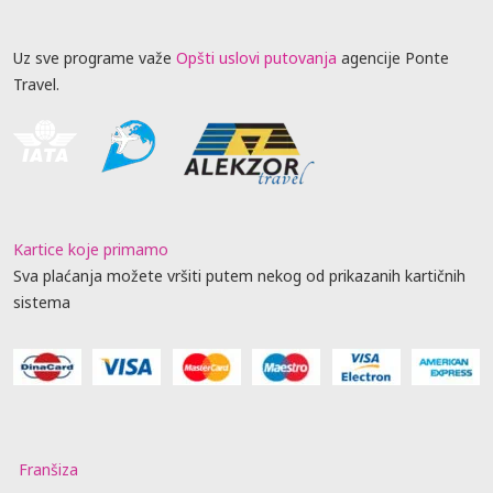
Uz sve programe važe
Opšti uslovi putovanja
agencije Ponte
Travel.
Kartice koje primamo
Sva plaćanja možete vršiti putem nekog od prikazanih kartičnih
sistema
Franšiza