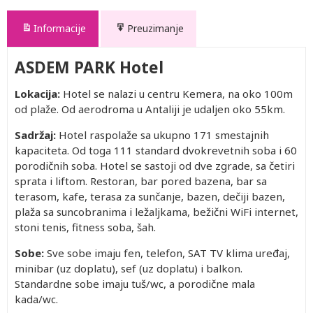
Informacije
Preuzimanje
ASDEM PARK Hotel
Lokacija:
Hotel se nalazi u centru Kemera, na oko 100m
od plaže. Od aerodroma u Antaliji je udaljen oko 55km.
Sadržaj:
Hotel raspolaže sa ukupno 171 smestajnih
kapaciteta. Od toga 111 standard dvokrevetnih soba i 60
porodičnih soba. Hotel se sastoji od dve zgrade, sa četiri
sprata i liftom. Restoran, bar pored bazena, bar sa
terasom, kafe, terasa za sunčanje, bazen, dečiji bazen,
plaža sa suncobranima i ležaljkama, bežični WiFi internet,
stoni tenis, fitness soba, šah.
Sobe:
Sve sobe imaju fen, telefon, SAT TV klima uređaj,
minibar (uz doplatu), sef (uz doplatu) i balkon.
Standardne sobe imaju tuš/wc, a porodične mala
kada/wc.