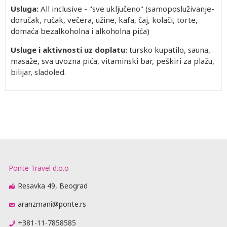
Usluga:
All inclusive - "sve uključeno" (samoposluživanje-
doručak, ručak, večera, užine, kafa, čaj, kolači, torte,
domaća bezalkoholna i alkoholna pića)
Usluge i aktivnosti uz doplatu:
tursko kupatilo, sauna,
masaže, sva uvozna pića, vitaminski bar, peškiri za plažu,
bilijar, sladoled.
Ponte Travel d.o.o
Resavka 49, Beograd
aranzmani@ponte.rs
+381-11-7858585