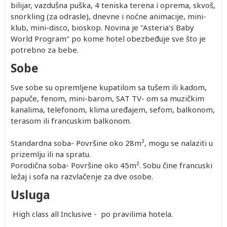
bilijar, vazdušna puška, 4 teniska terena i oprema, skvoš,
snorkling (za odrasle), dnevne i noćne animacije, mini-
klub, mini-disco, bioskop. Novina je "Asteria's Baby
World Program" po kome hotel obezbeđuje sve što je
potrebno za bebe.
Sobe
Sve sobe su opremljene kupatilom sa tušem ili kadom,
papuče, fenom, mini-barom, SAT TV- om sa muzičkim
kanalima, telefonom, klima uređajem, sefom, balkonom,
terasom ili francuskim balkonom.
Standardna soba- Površine oko 28m², mogu se nalaziti u
prizemlju ili na spratu.
Porodična soba- Površine oko 45m². Sobu čine francuski
ležaj i sofa na razvlačenje za dve osobe.
Usluga
High class all Inclusive - po pravilima hotela.