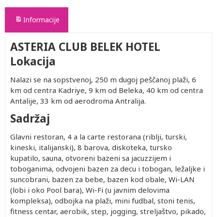
Informacije
ASTERIA CLUB BELEK HOTEL
Lokacija
Nalazi se na sopstvenoj, 250 m dugoj peščanoj plaži, 6
km od centra Kadriye, 9 km od Beleka, 40 km od centra
Antalije, 33 km od aerodroma Antralija.
Sadržaj
Glavni restoran, 4 a la carte restorana (riblji, turski,
kineski, italijanski), 8 barova, diskoteka, tursko
kupatilo, sauna, otvoreni bazeni sa jacuzzijem i
toboganima, odvojeni bazen za decu i tobogan, ležaljke i
suncobrani, bazen za bebe, bazen kod obale, Wi-LAN
(lobi i oko Pool bara), Wi-Fi (u javnim delovima
kompleksa), odbojka na plaži, mini fudbal, stoni tenis,
fitness centar, aerobik, step, jogging, streljaštvo, pikado,