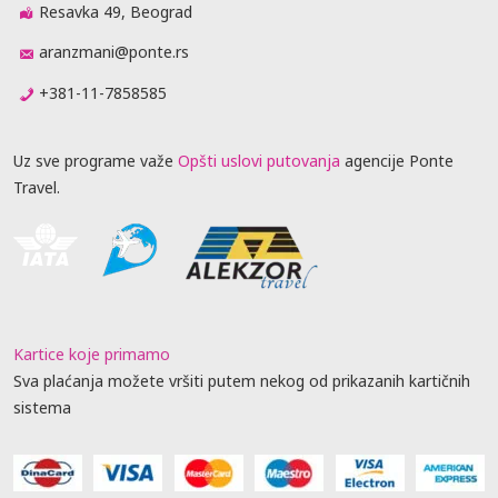
Resavka 49, Beograd
aranzmani@ponte.rs
+381-11-7858585
Uz sve programe važe
Opšti uslovi putovanja
agencije Ponte
Travel.
Kartice koje primamo
Sva plaćanja možete vršiti putem nekog od prikazanih kartičnih
sistema