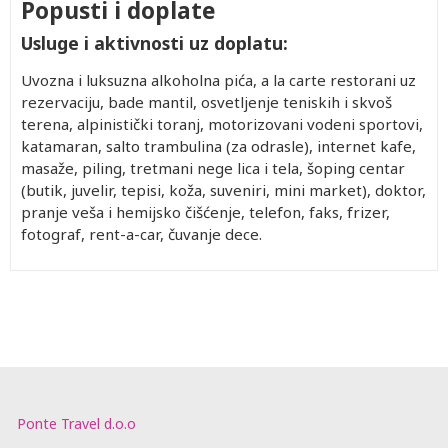
Popusti i doplate
Usluge i aktivnosti uz doplatu:
Uvozna i luksuzna alkoholna pića, a la carte restorani uz
rezervaciju, bade mantil, osvetljenje teniskih i skvoš
terena, alpinistički toranj, motorizovani vodeni sportovi,
katamaran, salto trambulina (za odrasle), internet kafe,
masaže, piling, tretmani nege lica i tela, šoping centar
(butik, juvelir, tepisi, koža, suveniri, mini market), doktor,
pranje veša i hemijsko čišćenje, telefon, faks, frizer,
fotograf, rent-a-car, čuvanje dece.
Ponte Travel d.o.o