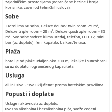
zajedničkim prostorijama (ograničene brzine i broja
korisnika, zavisi od tehničkih uslova).
Sobe
Hotel ima 66 soba, Deluxe doube/ twin room 25 m²,
Deluxe triple room - 28 m², Deluxe quadruple room - 35
m². Sve sobe sadrze klima uređaj, telefon, LCD TV, mini
bar (uz doplatu), fen, kupatilo, balkon/terasa.
Plaža
hotel je od plaže udaljen oko 300 m, ležaljke i suncobrani
su uz doplatu i ograničenog kapaciteta.
Usluga
all inlusive - "sve uključeno" prema hotelskim pravilima
Popusti i doplate
Usluge i aktivnosti uz doplatu:
uvozna alkoholna i bezalkoholna pića, sveže ceđeni