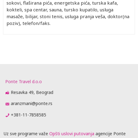
sokovi, flaširana pića, energetska pića, turska kafa,
kokteli, spa centar, sauna, tursko kupatilo, usluga
masaže, bilijar, stoni tenis, usluga pranja veša, doktor(na
poziv), telefon/faks.
Ponte Travel d.o.o
Resavka 49, Beograd
aranzmani@ponte.rs
+381-11-7858585
Uz sve programe važe
Opšti uslovi putovanja
agencije Ponte