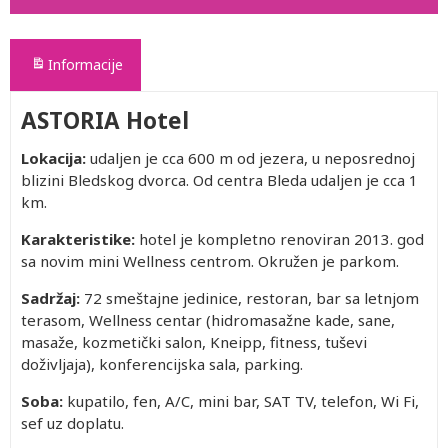
Informacije
ASTORIA Hotel
Lokacija:
udaljen je cca 600 m od jezera, u neposrednoj
blizini Bledskog dvorca. Od centra Bleda udaljen je cca 1
km.
Karakteristike:
hotel je kompletno renoviran 2013. god
sa novim mini Wellness centrom. Okružen je parkom.
Sadržaj:
72 smeštajne jedinice, restoran, bar sa letnjom
terasom, Wellness centar (hidromasažne kade, sane,
masaže, kozmetički salon, Kneipp, fitness, tuševi
doživljaja), konferencijska sala, parking.
Soba:
kupatilo, fen, A/C, mini bar, SAT TV, telefon, Wi Fi,
sef uz doplatu.