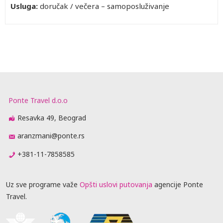
Usluga:
doručak / večera – samoposluživanje
Ponte Travel d.o.o
Resavka 49, Beograd
aranzmani@ponte.rs
+381-11-7858585
Uz sve programe važe
Opšti uslovi putovanja
agencije Ponte
Travel.