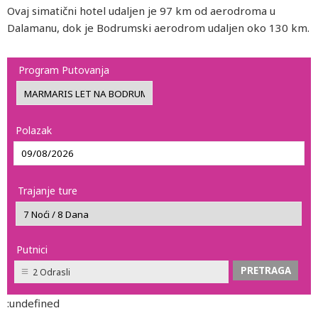
Ovaj simatični hotel udaljen je 97 km od aerodroma u
Dalamanu, dok je Bodrumski aerodrom udaljen oko 130 km.
Program Putovanja
Polazak
Trajanje ture
Putnici
2 Odrasli
:undefined