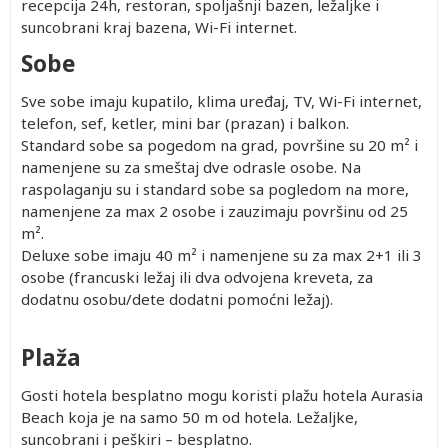
recepcija 24h, restoran, spoljašnji bazen, ležaljke i
suncobrani kraj bazena, Wi-Fi internet.
Sobe
Sve sobe imaju kupatilo, klima uređaj, TV, Wi-Fi internet,
telefon, sef, ketler, mini bar (prazan) i balkon.
Standard sobe sa pogedom na grad, površine su 20 m² i
namenjene su za smeštaj dve odrasle osobe. Na
raspolaganju su i standard sobe sa pogledom na more,
namenjene za max 2 osobe i zauzimaju površinu od 25
m².
Deluxe sobe imaju 40 m² i namenjene su za max 2+1 ili 3
osobe (francuski ležaj ili dva odvojena kreveta, za
dodatnu osobu/dete dodatni pomoćni ležaj).
Plaža
Gosti hotela besplatno mogu koristi plažu hotela Aurasia
Beach koja je na samo 50 m od hotela. Ležaljke,
suncobrani i peškiri – besplatno.