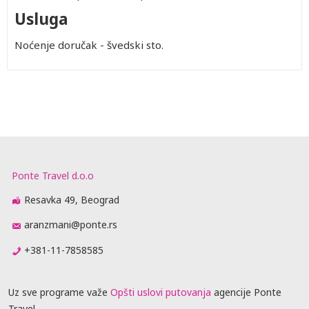
Usluga
Noćenje doručak - švedski sto.
Ponte Travel d.o.o
Resavka 49, Beograd
aranzmani@ponte.rs
+381-11-7858585
Uz sve programe važe
Opšti uslovi putovanja
agencije Ponte
Travel.