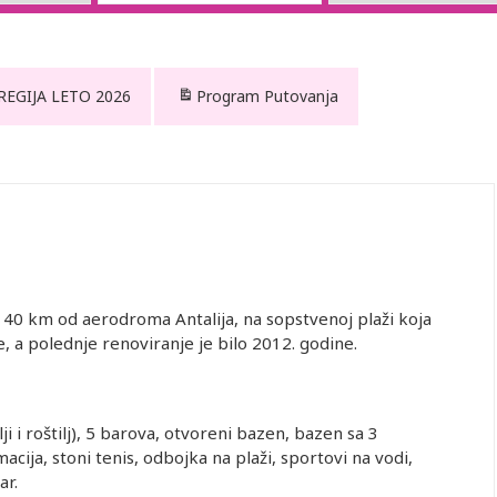
 REGIJA LETO 2026
Program Putovanja
40 km od aerodroma Antalija, na sopstvenoj plaži koja
e, a polednje renoviranje je bilo 2012. godine.
ji i roštilj), 5 barova, otvoreni bazen, bazen sa 3
cija, stoni tenis, odbojka na plaži, sportovi na vodi,
tar.