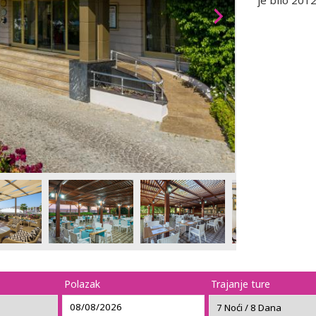
je bilo 201
Polazak
Trajanje ture