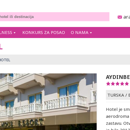
ar
LNESS
KONKURS ZA POSAO
O NAMA
L
HOTEL
AYDINBE
TURSKA
/
Hotel je s
aerodroma A
zastavu. Ot