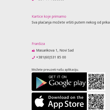
me obaveste
da
 biti
Kartice koje primamo
raćajna
Sva plaćanja možete vršiti putem nekog od prika
dino ovlašćen
Franšiza
obijanja
Masarikova 1, Novi Sad
+381(60)531 85 00
vnik
u agencije
Možete preuzeti našu aplikaciju.
je, predaju
jenja (
 nije stigao
 se otkazne
m 6 meseci
ator
ovoran ako