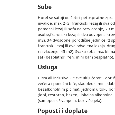
je i pasoška
Sobe
Hotel se satoji od četiri petospratne zgra
ovanja
invalide, max 2+2, francuski lezaj ili dva
pomocni lezaj ili sofa na razvlacenje, 29
osobe,francuski lezaj ili dva odvojena kr
ice dostupne
m2), 34 dvosobne porodične jedinice (2 s
alidni u
francuski lezaj ili dva odvojena lezaja, drug
razvlacenje, 45 m2). Svaka soba ima: klima u
sef (besplatno), fen, mini bar (besplatno), 
ednjem kursu
Leaflet
ur-ima i
Usluga
or zadržava
Ultra all inclusive - " sve uključeno" - dor
večera i ponoćni bife, sladoled u mini klu
STRANE
bezalkoholnim pićima), jednom u toku borav
 DANA PRED
(lobi, restoran, bazen), lokalna alkoholna
SMEŠTAJ U
(samoposluživanje - izbor više jela).
REMENA
Popusti i doplate