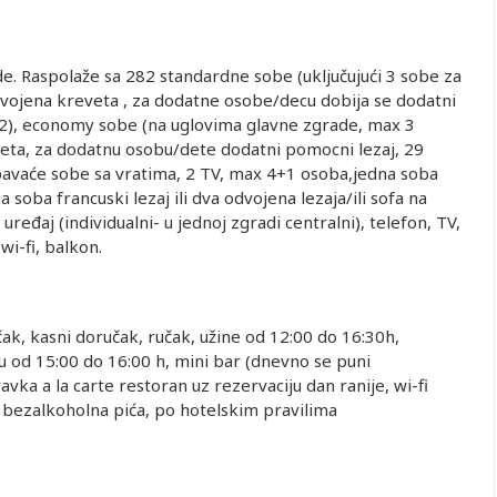
de. Raspolaže sa 282 standardne sobe (uključujući 3 sobe za
 odvojena kreveta , za dodatne osobe/decu dobija se dodatni
 m2), economy sobe (na uglovima glavne zgrade, max 3
eveta, za dodatnu osobu/dete dodatni pomocni lezaj, 29
pavaće sobe sa vratima, 2 TV, max 4+1 osoba,jedna soba
a soba francuski lezaj ili dva odvojena lezaja/ili sofa na
ređaj (individualni- u jednoj zgradi centralni), telefon, TV,
wi-fi, balkon.
učak, kasni doručak, ručak, užine od 12:00 do 16:30h,
bu od 15:00 do 16:00 h, mini bar (dnevno se puni
ka a la carte restoran uz rezervaciju dan ranije, wi-fi
 i bezalkoholna pića, po hotelskim pravilima