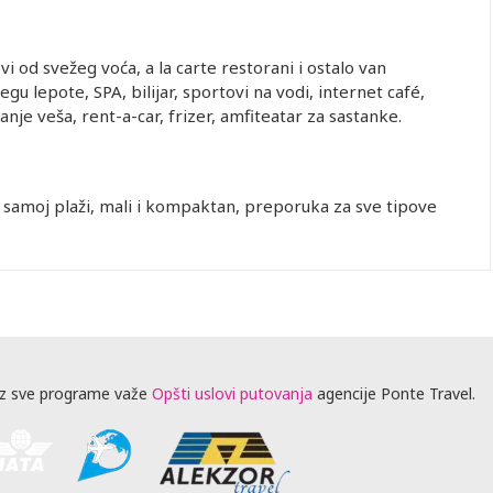
vi od svežeg voća, a la carte restorani i ostalo van
gu lepote, SPA, bilijar, sportovi na vodi, internet café,
anje veša, rent-a-car, frizer, amfiteatar za sastanke.
na samoj plaži, mali i kompaktan, preporuka za sve tipove
z sve programe važe
Opšti uslovi putovanja
agencije Ponte Travel.