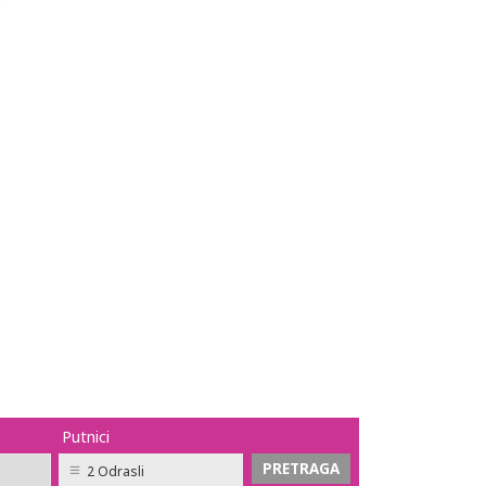
2
Putnici
2 Odrasli