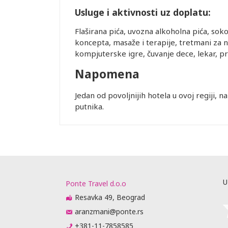
Usluge i aktivnosti uz doplatu:
uštaju
Flaširana pića, uvozna alkoholna pića, soko
recepciji
koncepta, masaže i terapije, tretmani za ne
lobiju, ali
kompjuterske igre, čuvanje dece, lekar, pr
ućnosti da
Napomena
ugu
ovornost i ne
Jedan od povoljnijih hotela u ovoj regiji, 
nkciji usled
putnika.
rane služe
og broja
rogo je
olimo Vas da
 KREVET: U
rasklapanje,
eđaja zavisi
U
Ponte Travel d.o.o
aj.
Resavka 49, Beograd
rasporedu
ta ili
aranzmani@ponte.rs
prisustvo).
+381-11-7858585