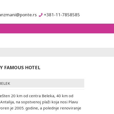
anzmani@ponte.rs
+381-11-7858585
Y FAMOUS HOTEL
BELEK
mešten 20 km od centra Beleka, 40 km od
ntalija, na sopstvenoj plaži koja nosi Plavu
voren je 2005. godine, a polednje renoviranje