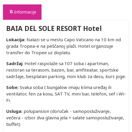
Informacije
BAIA DEL SOLE RESORT Hotel
Lokacija:
Nalazi se u mestu Capo Vaticano na 10 km od
grada Tropea-e na peščanoj plaži. Hotel organizuje
transfer do Tropee uz doplatu.
Sadržaj
: Hotel raspolaže sa 107 soba i apartman,
restoran sa terasom, bazen, bar, amfiteatar, sportske
sadržaje, besplatan parking, mini klub za decu, kurs joge.
Sobe:
Svaka soba I bungalow imaju klima uređaj ili
ventilator, fen za kosu, SAT TV, mini bar, telefon, sef i Wi-
Fi.
Usluga:
polupansion (doručak - samoposluživanje,
večera - izbor dva glavna jela + salate samoposluživanje,
buffet)