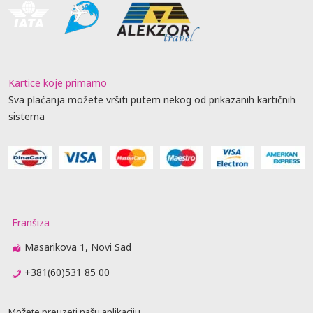
Kartice koje primamo
Sva plaćanja možete vršiti putem nekog od prikazanih kartičnih
sistema
Franšiza
Masarikova 1, Novi Sad
+381(60)531 85 00
Možete preuzeti našu aplikaciju.