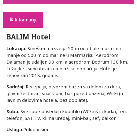
Informacije
BALIM Hotel
Lokacija:
Smešten na svega 50 m od obale mora i na
manje od 500 m od marine u Marmarisu. Aerodrom
Dalaman je udaljen 90 km, a aerodrom Bodrum 130 km.
Ležaljke i suncobrani na plaži se doplaćuju. Hotel je
renoviran 2018. godine.
Sadržaj:
Recepcija, otvoreni bazen sa delom za decu,
glavni restoran, snack bar, bar pored bazena, Wi-Fi (u
javnim delovima hotela, bez doplate).
Soba:
Sve sobe poseduju kupatilo (WC/tuš ili kada), fen,
telefon, SAT TV, klima uređaj, mini-bar, sef, balkon.
Usluga:
Polupansion.