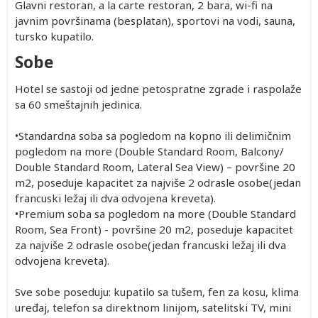
Glavni restoran, a la carte restoran, 2 bara, wi-fi na
javnim površinama (besplatan), sportovi na vodi, sauna,
tursko kupatilo.
Sobe
Hotel se sastoji od jedne petospratne zgrade i raspolaže
sa 60 smeštajnih jedinica.
•Standardna soba sa pogledom na kopno ili delimičnim
pogledom na more (Double Standard Room, Balcony/
Double Standard Room, Lateral Sea View) – površine 20
m2, poseduje kapacitet za najviše 2 odrasle osobe(jedan
francuski ležaj ili dva odvojena kreveta).
•Premium soba sa pogledom na more (Double Standard
Room, Sea Front) - površine 20 m2, poseduje kapacitet
za najviše 2 odrasle osobe(jedan francuski ležaj ili dva
odvojena kreveta).
Sve sobe poseduju: kupatilo sa tušem, fen za kosu, klima
uređaj, telefon sa direktnom linijom, satelitski TV, mini