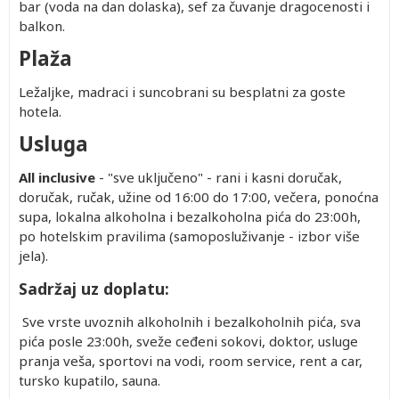
bar (voda na dan dolaska), sef za čuvanje dragocenosti i
balkon.
Plaža
Ležaljke, madraci i suncobrani su besplatni za goste
hotela.
Usluga
All inclusive
- "sve uključeno" - rani i kasni doručak,
doručak, ručak, užine od 16:00 do 17:00, večera, ponoćna
supa, lokalna alkoholna i bezalkoholna pića do 23:00h,
po hotelskim pravilima (samoposluživanje - izbor više
jela).
Sadržaj uz doplatu:
Sve vrste uvoznih alkoholnih i bezalkoholnih pića, sva
pića posle 23:00h, sveže ceđeni sokovi, doktor, usluge
pranja veša, sportovi na vodi, room service, rent a car,
tursko kupatilo, sauna.