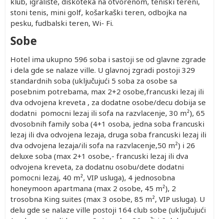
klub, igralište, diskoteka na otvorenom, teniski tereni,
stoni tenis, mini golf, košarkaški teren, odbojka na
pesku, fudbalski teren, Wi- Fi.
Sobe
Hotel ima ukupno 596 soba i sastoji se od glavne zgrade
i dela gde se nalaze ville. U glavnoj zgradi postoji 329
standardnih soba (uključujući 5 soba za osobe sa
posebnim potrebama, max 2+2 osobe,francuski lezaj ili
dva odvojena kreveta , za dodatne osobe/decu dobija se
dodatni pomocni lezaj ili sofa na razvlacenje, 30 m²), 65
dvosobnih family soba (4+1 osoba, jedna soba francuski
lezaj ili dva odvojena lezaja, druga soba francuski lezaj ili
dva odvojena lezaja/ili sofa na razvlacenje,50 m²) i 26
deluxe soba (max 2+1 osobe,- francuski lezaj ili dva
odvojena kreveta, za dodatnu osobu/dete dodatni
pomocni lezaj, 40 m², VIP usluga), 4 jednosobna
honeymoon apartmana (max 2 osobe, 45 m²), 2
trosobna King suites (max 3 osobe, 85 m², VIP usluga). U
delu gde se nalaze ville postoji 164 club sobe (uključujući