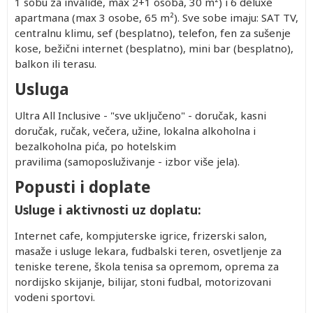
1 sobu za invalide, max 2+1 osoba, 30 m²) i 6 deluxe
apartmana (max 3 osobe, 65 m²). Sve sobe imaju: SAT TV,
centralnu klimu, sef (besplatno), telefon, fen za sušenje
kose, bežični internet (besplatno), mini bar (besplatno),
balkon ili terasu.
Usluga
Ultra All Inclusive - "sve uključeno" - doručak, kasni
doručak, ručak, večera, užine, lokalna alkoholna i
bezalkoholna pića, po hotelskim
pravilima (samoposluživanje - izbor više jela).
Popusti i doplate
Usluge i aktivnosti uz doplatu:
Internet cafe, kompjuterske igrice, frizerski salon,
masaže i usluge lekara, fudbalski teren, osvetljenje za
teniske terene, škola tenisa sa opremom, oprema za
nordijsko skijanje, bilijar, stoni fudbal, motorizovani
vodeni sportovi.