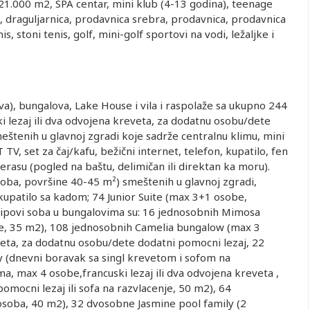
 21.000 m2, SPA centar, mini klub (4-13 godina), teenage
i, draguljarnica, prodavnica srebra, prodavnica, prodavnica
s, stoni tenis, golf, mini-golf sportovi na vodi, ležaljke i
ova), bungalova, Lake House i vila i raspolaže sa ukupno 244
 lezaj ili dva odvojena kreveta, za dodatnu osobu/dete
eštenih u glavnoj zgradi koje sadrže centralnu klimu, mini
V, set za čaj/kafu, bežični internet, telefon, kupatilo, fen
terasu (pogled na baštu, delimičan ili direktan ka moru).
oba, površine 40-45 m²) smeštenih u glavnoj zgradi,
upatilo sa kadom; 74 Junior Suite (max 3+1 osobe,
 Tipovi soba u bungalovima su: 16 jednosobnih Mimosa
, 35 m2), 108 jednosobnih Camelia bungalow (mаx 3
eveta, za dodatnu osobu/dete dodatni pomocni lezaj, 22
y (dnevni boravak sa singl krevetom i sofom na
ma, max 4 osobe,francuski lezaj ili dva odvojena kreveta ,
mocni lezaj ili sofa na razvlacenje, 50 m2), 64
soba, 40 m2), 32 dvosobne Jasmine pool family (2