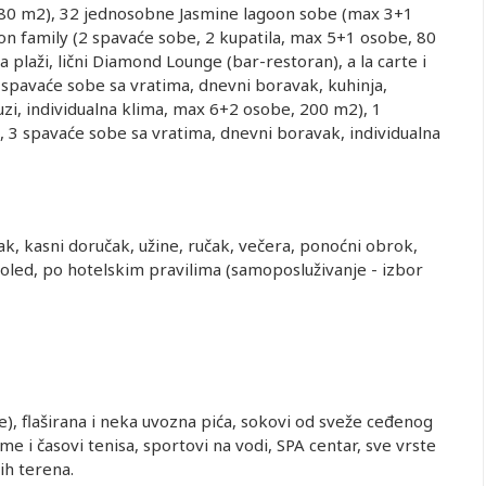
 80 m2), 32 jednosobne Jasmine lagoon sobe (mаx 3+1
n family (2 spavaće sobe, 2 kupatila, max 5+1 osobe, 80
na plaži, lični Diamond Lounge (bar-restoran), a la carte i
3 spavaće sobe sa vratima, dnevni boravak, kuhinja,
kuzi, individualna klima, max 6+2 osobe, 200 m2), 1
 3 spavaće sobe sa vratima, dnevni boravak, individualna
učak, kasni doručak, užine, ručak, večera, ponoćni obrok,
doled, po hotelskim pravilima (samoposluživanje - izbor
e), flaširana i neka uvozna pića, sokovi od sveže ceđenog
e i časovi tenisa, sportovi na vodi, SPA centar, sve vrste
skih terena.