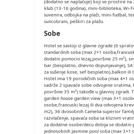
(dodatno se naplaćuje) koji se prostire na
je i pasoška
klub (13-16 godina), mini-biblioteka, Wi-F
suvenira, odbojka na plaži, mini-fudbal, teni
suncobrani, peškiri za plažu.
ovanja
Sobe
ice dostupne
Hotel se sastoji iz glavne zgrade (6 sprat
alidni u
standardnih soba (max 2+1 osoba,francuski
dodatni pomocni lezaj,površine 25 m²), sm
bar (besplatno, dnevno dopunjavanje), SAT T
ednjem kursu
Leaflet
za sušenje kose, sef besplatno),balkon ili 
ur-ima i
Hotel ima 19 porodičnih soba (max 4+1 os
or zadržava
sadrže 2 spavaće sobe odvojene vratima, k
površine 35 m²) takođe u glavnoj zgradi.
garden house garden view (max 3+1 osobe
STRANE
osobe,francuski lezaj ili dva odvojena kr
 DANA PRED
m2), 36 dvosobnih Camelia superior famil
SMEŠTAJ U
razvlačenje, spavaća soba sa kliznim vrati
REMENA
za dodatne osobe/decu dobija se dodatni po
jednosobnih Jasmine pool soba (mаx 3+1 o