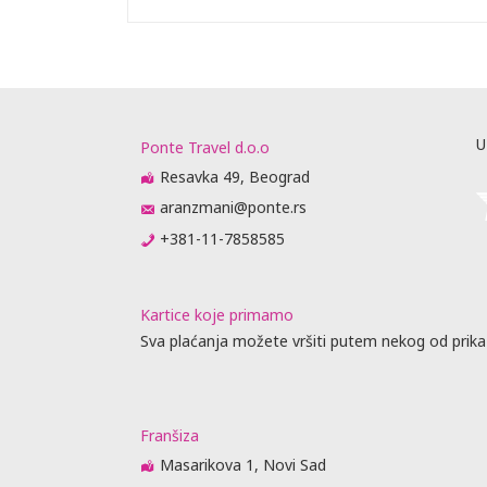
me obaveste
da
 biti
raćajna
dino ovlašćen
U
Ponte Travel d.o.o
Resavka 49, Beograd
aranzmani@ponte.rs
obijanja
+381-11-7858585
vnik
u agencije
je, predaju
Kartice koje primamo
jenja (
Sva plaćanja možete vršiti putem nekog od prika
 nije stigao
 se otkazne
m 6 meseci
Franšiza
ator
Masarikova 1, Novi Sad
ovoran ako