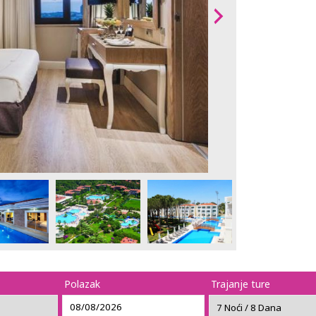
Polazak
Trajanje ture