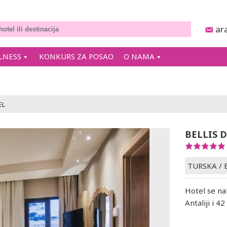
ar
LNESS
KONKURS ZA POSAO
O NAMA
EL
BELLIS 
TURSKA
/
Hotel se na
Antaliji i 