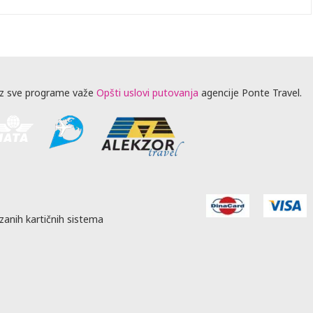
z sve programe važe
Opšti uslovi putovanja
agencije Ponte Travel.
zanih kartičnih sistema