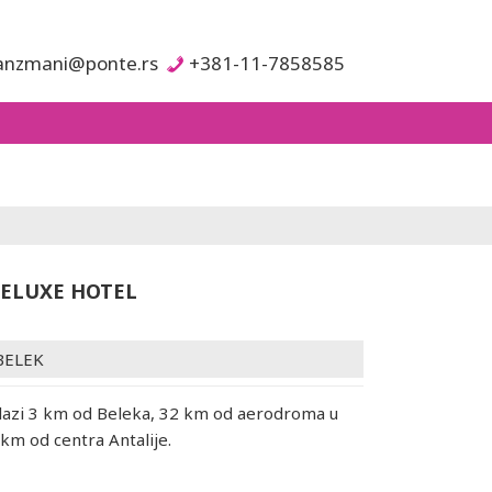
anzmani@ponte.rs
+381-11-7858585
DELUXE HOTEL
BELEK
lazi 3 km od Beleka, 32 km od aerodroma u
42 km od centra Antalije.