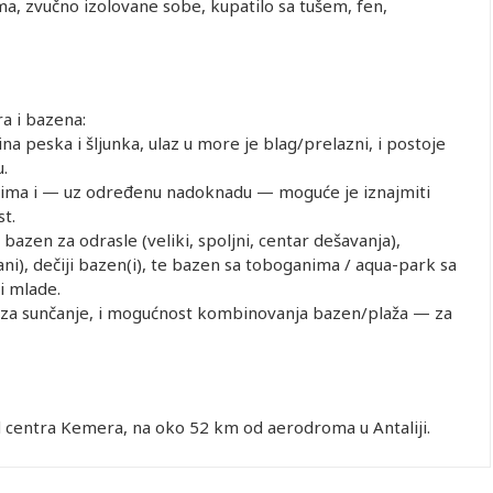
ima, zvučno izolovane sobe, kupatilo sa tušem, fen,
a i bazena:
 peska i šljunka, ulaz u more je blag/prelazni, i postoje
u.
nima i — uz određenu nadoknadu — moguće je iznajmiti
st.
zen za odrasle (veliki, spoljni, centar dešavanja),
ani), dečiji bazen(i), te bazen sa toboganima / aqua-park sa
i mlade.
 za sunčanje, i mogućnost kombinovanja bazen/plaža — za
d centra Kemera, na oko 52 km od aerodroma u Antaliji.