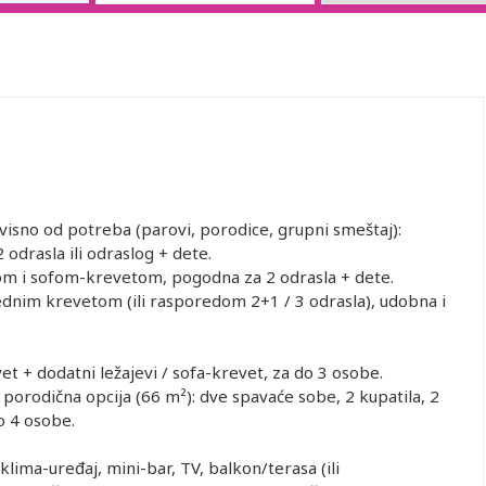
visno od potreba (parovi, porodice, grupni smeštaj):
odrasla ili odraslog + dete.
m i sofom-krevetom, pogodna za 2 odrasla + dete.
dnim krevetom (ili rasporedom 2+1 / 3 odrasla), udobna i
 + dodatni ležajevi / sofa-krevet, za do 3 osobe.
orodična opcija (66 m²): dve spavaće sobe, 2 kupatila, 2
do 4 osobe.
lima-uređaj, mini-bar, TV, balkon/terasa (ili