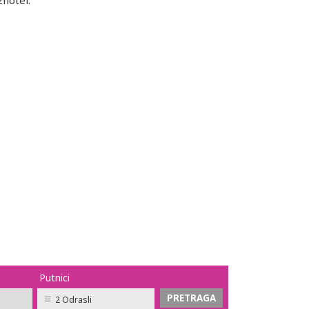
zhotel.
Putnici
2 Odrasli