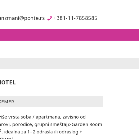
anzmani@ponte.rs
+381-11-7858585
HOTEL
KEMER
više vrsta soba / apartmana, zavisno od
rovi, porodice, grupni smeštaj):-Garden Room
 idealna za 1–2 odrasla ili odraslog +