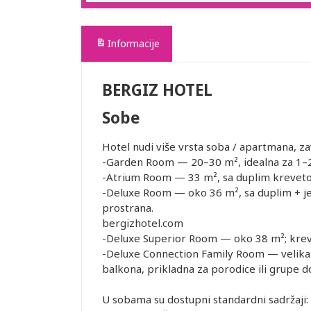
Informacije
BERGIZ HOTEL
Sobe
Hotel nudi više vrsta soba / apartmana, za
-Garden Room — 20–30 m², idealna za 1–2 
-Atrium Room — 33 m², sa duplim kreveto
-Deluxe Room — oko 36 m², sa duplim + je
prostrana.
bergizhotel.com
-Deluxe Superior Room — oko 38 m²; krevet
-Deluxe Connection Family Room — velika p
balkona, prikladna za porodice ili grupe 
U sobama su dostupni standardni sadržaji: k