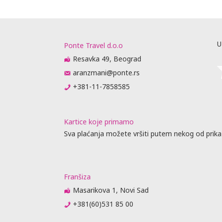
U
Ponte Travel d.o.o
Resavka 49, Beograd
aranzmani@ponte.rs
+381-11-7858585
Kartice koje primamo
Sva plaćanja možete vršiti putem nekog od prika
Franšiza
Masarikova 1, Novi Sad
+381(60)531 85 00