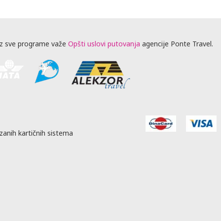
z sve programe važe
Opšti uslovi putovanja
agencije Ponte Travel.
zanih kartičnih sistema