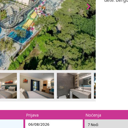
dete. bergi
Prijava
Noćenja