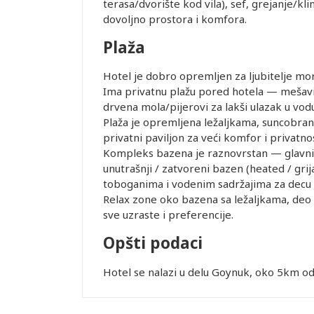
terasa/dvorište kod vila), sef, grejanje/kl
dovoljno prostora i komfora.
Plaža
Hotel je dobro opremljen za ljubitelje mor
Ima privatnu plažu pored hotela — mešavina
drvena mola/pijerovi za lakši ulazak u vod
Plaža je opremljena ležaljkama, suncobra
privatni paviljon za veći komfor i privatno
Kompleks bazena je raznovrstan — glavni ba
unutrašnji / zatvoreni bazen (heated / grij
toboganima i vodenim sadržajima za decu 
Relax zone oko bazena sa ležaljkama, deo
sve uzraste i preferencije.
Opšti podaci
Hotel se nalazi u delu Goynuk, oko 5km o