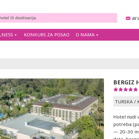
ar
LNESS
KONKURS ZA POSAO
O NAMA
BERGIZ 
TURSKA
/
Hotel nudi 
potreba (pa
— 20–30 m²,