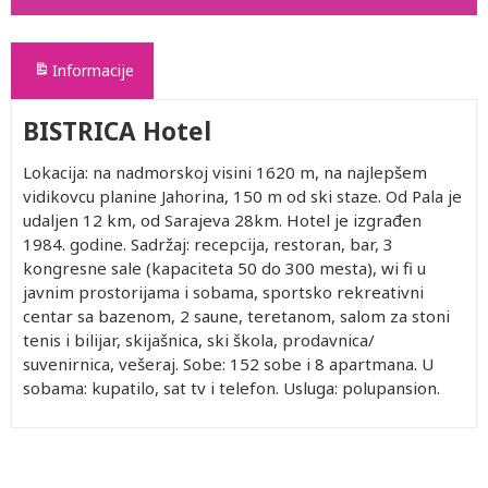
Informacije
BISTRICA Hotel
Lokacija: na nadmorskoj visini 1620 m, na najlepšem
vidikovcu planine Jahorina, 150 m od ski staze. Od Pala je
udaljen 12 km, od Sarajeva 28km. Hotel je izgrađen
1984. godine. Sadržaj: recepcija, restoran, bar, 3
kongresne sale (kapaciteta 50 do 300 mesta), wi fi u
javnim prostorijama i sobama, sportsko rekreativni
centar sa bazenom, 2 saune, teretanom, salom za stoni
tenis i bilijar, skijašnica, ski škola, prodavnica/
suvenirnica, vešeraj. Sobe: 152 sobe i 8 apartmana. U
sobama: kupatilo, sat tv i telefon. Usluga: polupansion.