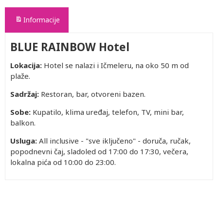
Informacije
BLUE RAINBOW Hotel
Lokacija:
Hotel se nalazi i Ičmeleru, na oko 50 m od
plaže.
Sadržaj:
Restoran, bar, otvoreni bazen.
Sobe:
Kupatilo, klima uređaj, telefon, TV, mini bar,
balkon.
Usluga:
All inclusive - "sve iključeno" - doruča, ručak,
popodnevni čaj, sladoled od 17:00 do 17:30, večera,
lokalna pića od 10:00 do 23:00.