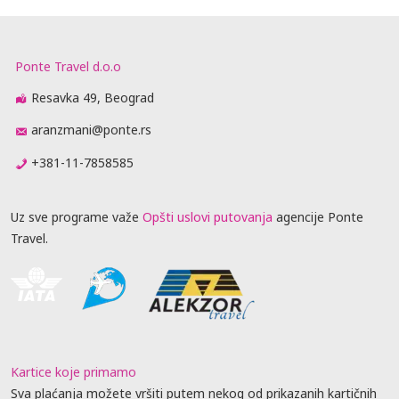
Ponte Travel d.o.o
Resavka 49, Beograd
aranzmani@ponte.rs
+381-11-7858585
Uz sve programe važe
Opšti uslovi putovanja
agencije Ponte
Travel.
Kartice koje primamo
Sva plaćanja možete vršiti putem nekog od prikazanih kartičnih