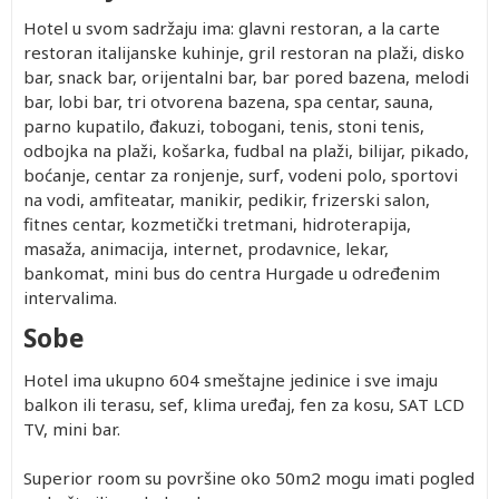
Hotel u svom sadržaju ima: glavni restoran, a la carte
restoran italijanske kuhinje, gril restoran na plaži, disko
bar, snack bar, orijentalni bar, bar pored bazena, melodi
bar, lobi bar, tri otvorena bazena, spa centar, sauna,
parno kupatilo, đakuzi, tobogani, tenis, stoni tenis,
odbojka na plaži, košarka, fudbal na plaži, bilijar, pikado,
boćanje, centar za ronjenje, surf, vodeni polo, sportovi
na vodi, amfiteatar, manikir, pedikir, frizerski salon,
fitnes centar, kozmetički tretmani, hidroterapija,
masaža, animacija, internet, prodavnice, lekar,
bankomat, mini bus do centra Hurgade u određenim
intervalima.
Sobe
Hotel ima ukupno 604 smeštajne jedinice i sve imaju
balkon ili terasu, sef, klima uređaj, fen za kosu, SAT LCD
TV, mini bar.
Superior room su površine oko 50m2 mogu imati pogled