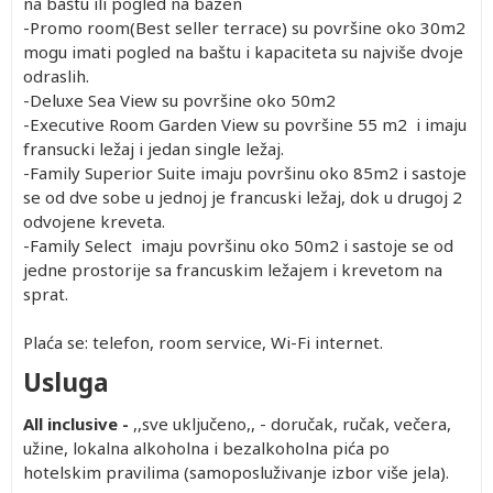
na baštu ili pogled na bazen
-Promo room(Best seller terrace) su površine oko 30m2
mogu imati pogled na baštu i kapaciteta su najviše dvoje
odraslih.
-Deluxe Sea View su površine oko 50m2
-Executive Room Garden View su površine 55 m2 i imaju
fransucki ležaj i jedan single ležaj.
-Family Superior Suite imaju površinu oko 85m2 i sastoje
se od dve sobe u jednoj je francuski ležaj, dok u drugoj 2
odvojene kreveta.
-Family Select imaju površinu oko 50m2 i sastoje se od
jedne prostorije sa francuskim ležajem i krevetom na
sprat.
Plaća se: telefon, room service, Wi-Fi internet.
Usluga
All inclusive -
,,sve uključeno,, - doručak, ručak, večera,
užine, lokalna alkoholna i bezalkoholna pića po
hotelskim pravilima (samoposluživanje izbor više jela).