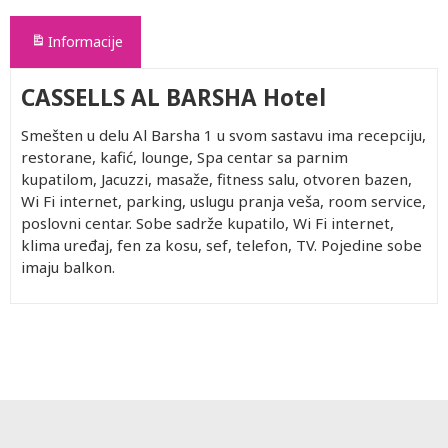
Informacije
CASSELLS AL BARSHA Hotel
Smešten u delu Al Barsha 1 u svom sastavu ima recepciju,
restorane, kafić, lounge, Spa centar sa parnim
kupatilom, Jacuzzi, masaže, fitness salu, otvoren bazen,
Wi Fi internet, parking, uslugu pranja veša, room service,
poslovni centar. Sobe sadrže kupatilo, Wi Fi internet,
klima uređaj, fen za kosu, sef, telefon, TV. Pojedine sobe
imaju balkon.