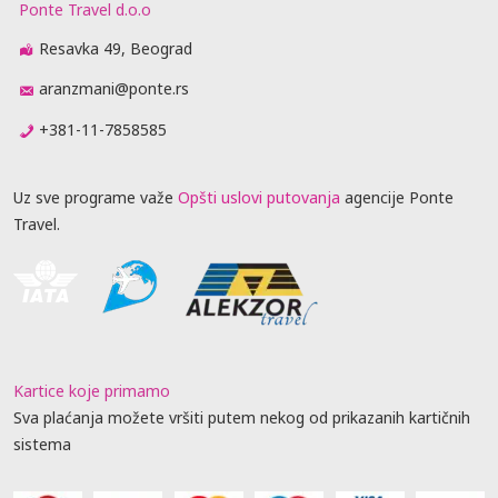
Ponte Travel d.o.o
Resavka 49, Beograd
aranzmani@ponte.rs
+381-11-7858585
Uz sve programe važe
Opšti uslovi putovanja
agencije Ponte
Travel.
Kartice koje primamo
Sva plaćanja možete vršiti putem nekog od prikazanih kartičnih
sistema