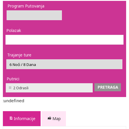
Program Putovanja
Polazak
Trajanje ture
Putnici
2 Odrasli
:undefined
Informacije
Map