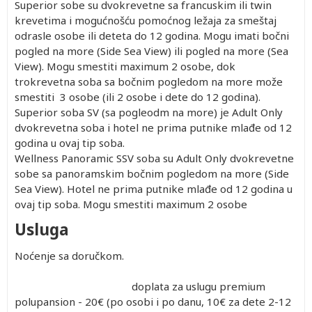
Superior sobe su dvokrevetne sa francuskim ili twin
krevetima i mogućnošću pomoćnog ležaja za smeštaj
odrasle osobe ili deteta do 12 godina. Mogu imati bočni
pogled na more (Side Sea View) ili pogled na more (Sea
View). Mogu smestiti maximum 2 osobe, dok
trokrevetna soba sa bočnim pogledom na more može
smestiti 3 osobe (ili 2 osobe i dete do 12 godina).
Superior soba SV (sa pogleodm na more) je Adult Only
dvokrevetna soba i hotel ne prima putnike mlađe od 12
godina u ovaj tip soba.
Wellness Panoramic SSV soba su Adult Only dvokrevetne
sobe sa panoramskim bočnim pogledom na more (Side
Sea View). Hotel ne prima putnike mlađe od 12 godina u
ovaj tip soba. Mogu smestiti maximum 2 osobe
Usluga
Noćenje sa doručkom.
doplata za uslugu premium
polupansion - 20€ (po osobi i po danu, 10€ za dete 2-12