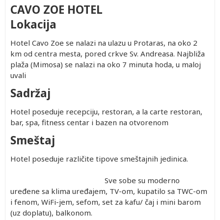
CAVO ZOE HOTEL
Lokacija
Hotel Cavo Zoe se nalazi na ulazu u Protaras, na oko 2
km od centra mesta, pored crkve Sv. Andreasa. Najbliža
plaža (Mimosa) se nalazi na oko 7 minuta hoda, u maloj
uvali
Sadržaj
Hotel poseduje recepciju, restoran, a la carte restoran,
bar, spa, fitness centar i bazen na otvorenom
Smeštaj
Hotel poseduje različite tipove smeštajnih jedinica.
Sve sobe su moderno
uređene sa klima uređajem, TV-om, kupatilo sa TWC-om
i fenom, WiFi-jem, sefom, set za kafu/ čaj i mini barom
(uz doplatu), balkonom.