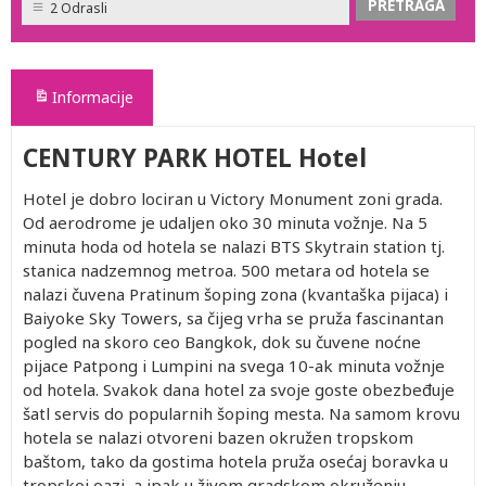
2 Odrasli
Informacije
CENTURY PARK HOTEL Hotel
Hotel je dobro lociran u Victory Monument zoni grada.
Od aerodrome je udaljen oko 30 minuta vožnje. Na 5
minuta hoda od hotela se nalazi BTS Skytrain station tj.
stanica nadzemnog metroa. 500 metara od hotela se
nalazi čuvena Pratinum šoping zona (kvantaška pijaca) i
Baiyoke Sky Towers, sa čijeg vrha se pruža fascinantan
pogled na skoro ceo Bangkok, dok su čuvene noćne
pijace Patpong i Lumpini na svega 10-ak minuta vožnje
od hotela. Svakok dana hotel za svoje goste obezbeđuje
šatl servis do popularnih šoping mesta. Na samom krovu
hotela se nalazi otvoreni bazen okružen tropskom
baštom, tako da gostima hotela pruža osećaj boravka u
tropskoj oazi, a ipak u živom gradskom okruženju